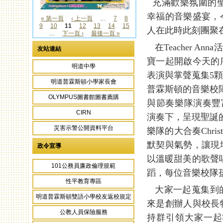
充滿歡樂氛圍的聖誕
幸福的音樂盛宴，
« 第一頁
‹ 上一頁
…
7
8
9
10
11
12
13
14
15
頁面
人在此時此刻團聚
…
下一頁 ›
最後一頁 »
在Teacher A
友站連結
寶一起開啟今天的
明道中學
表演與掌聲蒐集5
明道普霖斯頓小學家長會
普霖斯頓的音樂校
OLYMPUS圖書館圖書薦購
與節奏樂隊演奏豐富多
CIRN
演奏下，呈現聖誕
災害示警公開資料平台
樂隊的大合奏Chris
默契與氣勢，讓現
政令宣導
以溫暖甜美的歌聲唱
101公務員廉政倫理規範
蹈，每位音樂校隊
性平教育專區
大家一起蒐集到的
明道普霖斯頓雙語小學校友返校規定
來是創辦人與校長
公教人員保險服務
持群引領大家一起