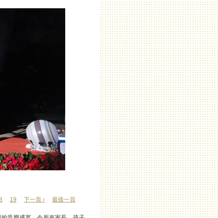
8
19
下一頁 ›
最後一頁
幸福的音樂盛宴，令所有家長、孩子、