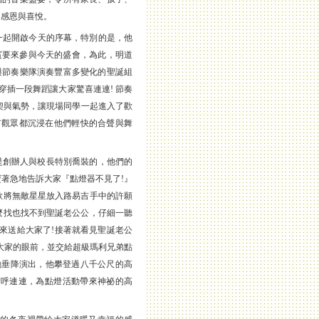
的感恩與喜悅。
雪寶一起開啟今天的序幕，特別的是，他
賓要來參與今天的盛會，為此，明道
與節奏樂隊演奏豐富多變化的聖誕組
們還穿插一段舞蹈讓大家驚喜連連! 節奏
佳的默契與氣勢，讓現場同學一起進入了歡
所有觀眾都沉浸在他們輕快的合聲與舞
是創辦人與校長特別喬裝的，他們的
著急地告訴大家『點燈器不見了!』
歐將無敵星星放入路易吉手中的許願
麼找也找不到聖誕老公公，仔細一聽
來送給大家了!接著就看見聖誕老公
大家的眼前，並交給超級瑪利兄弟點
地垂降演出，他攀登過八千公尺的高
驚呼連連，為點燈活動帶來神祕的高