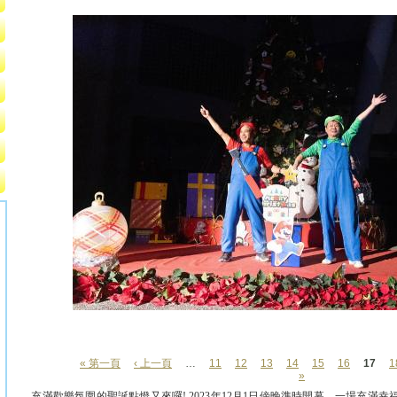
« 第一頁
‹ 上一頁
…
11
12
13
14
15
16
17
1
頁面
»
充滿歡樂氛圍的聖誕點燈又來囉! 2023年12月1日傍晚準時開幕，一場充滿