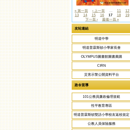
« 第一頁
‹ 上一頁
…
11
12
13
14
15
16
17
18
19
頁面
下一頁 ›
最後一頁 »
友站連結
明道中學
明道普霖斯頓小學家長會
OLYMPUS圖書館圖書薦購
CIRN
災害示警公開資料平台
政令宣導
101公務員廉政倫理規範
性平教育專區
明道普霖斯頓雙語小學校友返校規定
公教人員保險服務