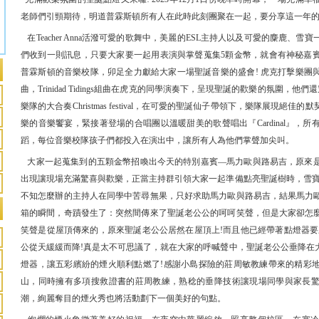
老師們引頸期待，明道普霖斯頓所有人在此時此刻團聚在一起，要分享這一年
在Teacher Anna活潑可愛的歌舞中，美麗的ESL主持人以及可愛的麋鹿、
們收到一則訊息，只要大家要一起用表演與掌聲蒐集5顆金幣，就會有神秘嘉
普霖斯頓的音樂校隊，卯足全力獻給大家一場聖誕音樂的盛會! 虎克打擊樂團
曲，Trinidad Tidings組曲在虎克的同學演奏下，呈現聖誕的歡樂的氛圍，他
樂隊的大合奏Christmas festival，在可愛的聖誕仙子帶領下，樂隊展現絕
樂的音樂饗宴，緊接著登場的合唱團以溫暖甜美的歌聲唱出『Cardinal』，
蹈，每位音樂校隊孩子們都投入在演出中，讓所有人為他們掌聲加尖叫。
大家一起蒐集到的五顆金幣招喚出今天的特別嘉賓—馬力歐與路易吉，原來
出現讓現場充滿驚喜與歡樂，正當主持群引領大家一起準備點亮聖誕樹時，雪寶
不知怎麼辦的主持人在同學中苦尋無果，只好求助馬力歐與路易吉，結果馬力
箱的瞬間，奇蹟發生了：突然間傳來了聖誕老公公的呵呵笑聲，但是大家卻怎
笑聲是從屋頂傳來的，原來聖誕老公公居然在屋頂上!而且他已經帶著點燈器要
公從天緩緩而降!真是太不可思議了，就在大家的呼喊聲中，聖誕老公公垂降在
燈器，讓五彩繽紛的煙火順利點燃了!感謝小島探險的莊周敏教練帶來的精彩
山，同時擁有多項搜救證書的莊周教練，熟稔的垂降技術讓現場同學與家長
潮，絢麗奪目的煙火秀也將活動劃下一個美好的句點。