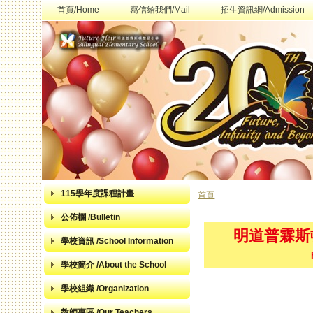
首頁/Home
寫信給我們/Mail
招生資訊網/Admission
115學年度課程計畫
首頁
您在這裡
公佈欄 /Bulletin
明道普霖斯
學校資訊 /School Information
學校簡介 /About the School
學校組織 /Organization
教師專區 /Our Teachers