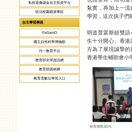
私校退撫儲金自主投資平台
紮實，再加上一流
防治校園霸凌專區
學習，這次孩子們
自主學習專區
明道普霖斯頓雙語
PaGamO
生十分開心。香港
國立自然科學博物館
方為了展現誠摯的
均一教育平台
香港學生輔助會小
教育部全球資訊網
教育部因材網
教育雲數位學習入口
校長致歡迎詞。