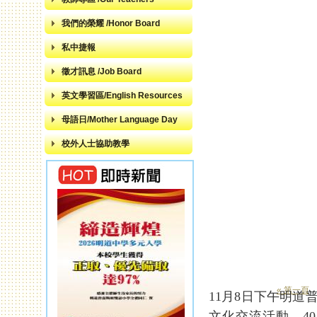
我們的榮耀 /Honor Board
私中捷報
徵才訊息 /Job Board
英文學習區/English Resources
母語日/Mother Language Day
校外人士協助教學
« 第一頁
11月8日下午明
頁面
文化交流活動。4