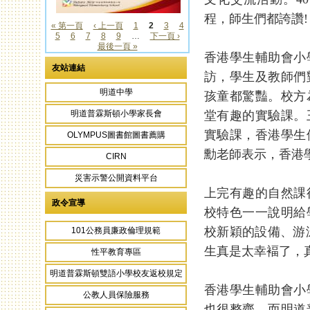
程，師生們都誇讚!
« 第一頁
‹ 上一頁
1
2
3
4
5
6
7
8
9
…
下一頁 ›
頁面
最後一頁 »
香港學生輔助會小
友站連結
訪，學生及教師們
明道中學
孩童都驚豔。校方
堂有趣的實驗課。
明道普霖斯頓小學家長會
實驗課，香港學生
OLYMPUS圖書館圖書薦購
勳老師表示，香港
CIRN
災害示警公開資料平台
上完有趣的自然課
政令宣導
校特色一一說明給
校新穎的設備、游
101公務員廉政倫理規範
生真是太幸褔了，
性平教育專區
明道普霖斯頓雙語小學校友返校規定
香港學生輔助會小
公教人員保險服務
也很整齊，而明道