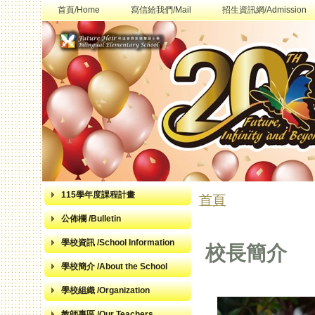
首頁/Home
寫信給我們/Mail
招生資訊網/Admission
115學年度課程計畫
首頁
您在這裡
公佈欄 /Bulletin
學校資訊 /School Information
校長簡介
學校簡介 /About the School
學校組織 /Organization
教師專區 /Our Teachers