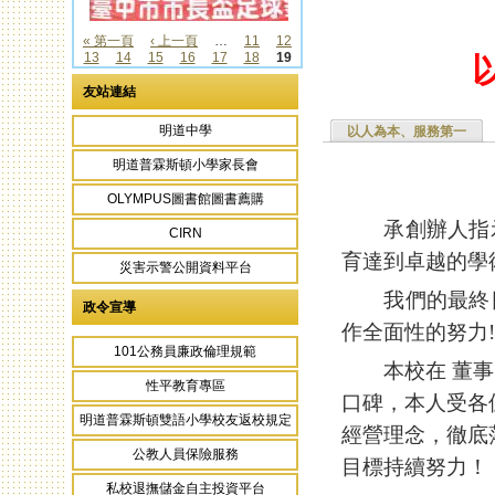
« 第一頁
‹ 上一頁
…
11
12
13
14
15
16
17
18
19
頁面
友站連結
明道中學
以人為本、服務第一
明道普霖斯頓小學家長會
OLYMPUS圖書館圖書薦購
承創辦人指示
CIRN
育達到卓越的學
災害示警公開資料平台
我們的最終目
政令宣導
作全面性的努力!
101公務員廉政倫理規範
本校在 董事
性平教育專區
口碑，本人受各
明道普霖斯頓雙語小學校友返校規定
經營理念，徹底
公教人員保險服務
目標持續努力！
私校退撫儲金自主投資平台