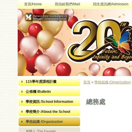
首頁/Home
寫信給我們/Mail
招生資訊網/Admission
115學年度課程計畫
首頁
»
學校組織 /Organization
您在這裡
公佈欄 /Bulletin
總務處
學校資訊 /School Information
學校簡介 /About the School
學校組織 /Organization
創辦人 /The Founder