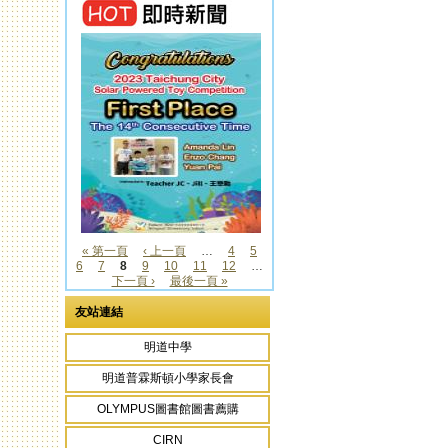
« 第一頁
‹ 上一頁
…
4
5
6
7
8
9
10
11
12
…
頁面
下一頁 ›
最後一頁 »
友站連結
明道中學
明道普霖斯頓小學家長會
OLYMPUS圖書館圖書薦購
CIRN