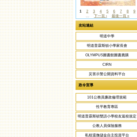
1
2
3
4
5
6
7
8
9
…
下一頁 ›
最後一頁 »
頁面
友站連結
明道中學
明道普霖斯頓小學家長會
OLYMPUS圖書館圖書薦購
CIRN
災害示警公開資料平台
政令宣導
101公務員廉政倫理規範
性平教育專區
明道普霖斯頓雙語小學校友返校規定
公教人員保險服務
私校退撫儲金自主投資平台