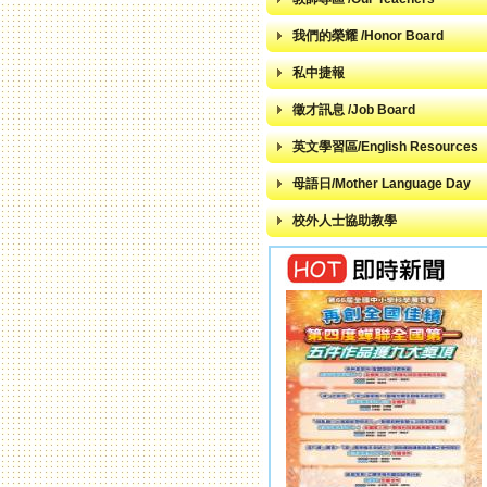
我們的榮耀 /Honor Board
私中捷報
徵才訊息 /Job Board
英文學習區/English Resources
母語日/Mother Language Day
校外人士協助教學