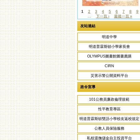
1
2
3
4
5
6
7
8
9
…
下一頁 ›
最後一頁 »
頁面
友站連結
明道中學
明道普霖斯頓小學家長會
OLYMPUS圖書館圖書薦購
CIRN
災害示警公開資料平台
政令宣導
101公務員廉政倫理規範
性平教育專區
明道普霖斯頓雙語小學校友返校規定
公教人員保險服務
私校退撫儲金自主投資平台