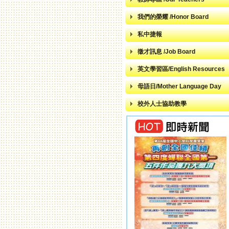
我們的榮耀 /Honor Board
私中捷報
徵才訊息 /Job Board
英文學習區/English Resources
母語日/Mother Language Day
校外人士協助教學