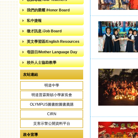
我們的榮耀 /Honor Board
私中捷報
徵才訊息 /Job Board
英文學習區/English Resources
母語日/Mother Language Day
校外人士協助教學
友站連結
明道中學
明道普霖斯頓小學家長會
OLYMPUS圖書館圖書薦購
CIRN
災害示警公開資料平台
政令宣導