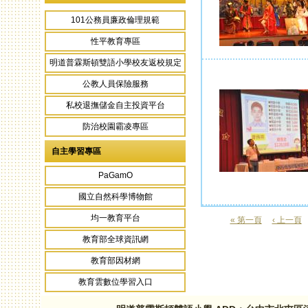
101公務員廉政倫理規範
性平教育專區
明道普霖斯頓雙語小學校友返校規定
公教人員保險服務
私校退撫儲金自主投資平台
防治校園霸凌專區
自主學習專區
PaGamO
國立自然科學博物館
均一教育平台
« 第一頁
‹ 上一頁
頁面
教育部全球資訊網
教育部因材網
教育雲數位學習入口