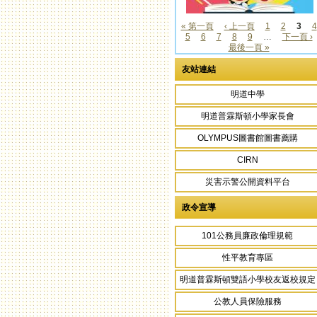
« 第一頁
‹ 上一頁
1
2
3
4
5
6
7
8
9
…
下一頁 ›
頁面
最後一頁 »
友站連結
明道中學
明道普霖斯頓小學家長會
OLYMPUS圖書館圖書薦購
CIRN
災害示警公開資料平台
政令宣導
101公務員廉政倫理規範
性平教育專區
明道普霖斯頓雙語小學校友返校規定
公教人員保險服務