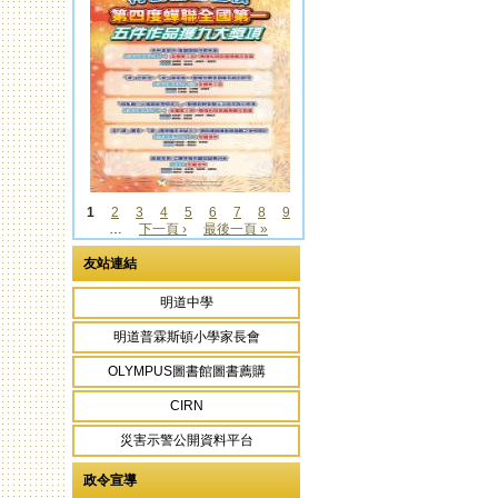
1
2
3
4
5
6
7
8
9
…
下一頁 ›
最後一頁 »
頁面
友站連結
明道中學
明道普霖斯頓小學家長會
OLYMPUS圖書館圖書薦購
CIRN
災害示警公開資料平台
政令宣導