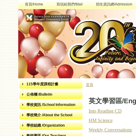
首頁/Home
寫信給我們/Mail
招生資訊網/Admission
115學年度課程計畫
首頁
您在這裡
公佈欄 /Bulletin
英文學習區/Engli
學校資訊 /School Information
Into Reading CD
學校簡介 /About the School
HM Science
學校組織 /Organization
Weekly Conversations
教師專區 /Our Teachers