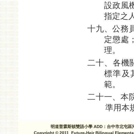
設政風
指定之
十九、公務
定懲處
理。
二十、各機
標準及
範。
二十一、本
準用本
明道普霖斯頓雙語小學 ADD：台中市北屯區河北路三段1
Copyright © 2011 Future-Heir Bilingual Elementa