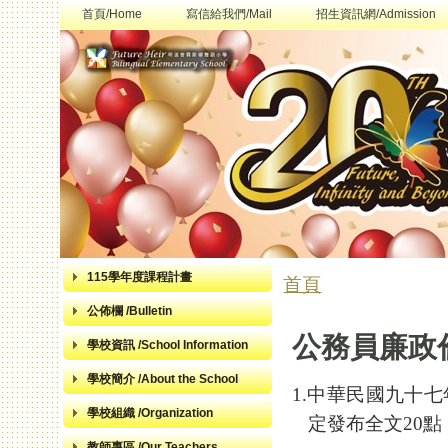
首頁/Home
寫信給我們/Mail
招生資訊網/Admission
115學年度課程計畫
首頁
您在這裡
公佈欄 /Bulletin
公務員廉政
學校資訊 /School Information
學校簡介 /About the School
1.
中華民國九十七
學校組織 /Organization
定發布全文
20
點
教師專區 /Our Teachers