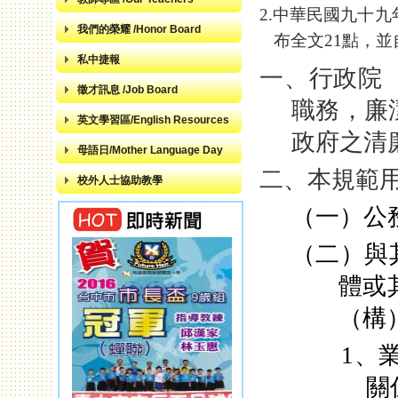
2.
中華民國九十九
我們的榮耀 /Honor Board
布全文
21
點，並
私中捷報
一、行政院
徵才訊息 /Job Board
職務，廉
英文學習區/English Resources
政府之清
母語日/Mother Language Day
二、本規範
校外人士協助教學
（一）公
（二）與
體或
（構
1
、
關