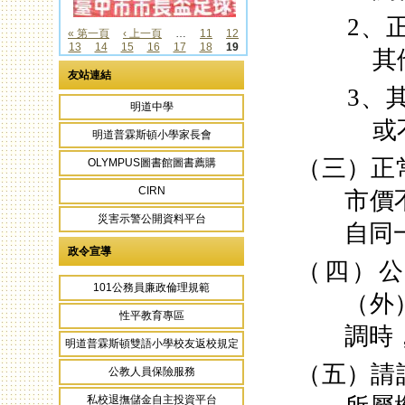
2
、
« 第一頁
‹ 上一頁
…
11
12
13
14
15
16
17
18
19
頁面
其
友站連結
3
、
明道中學
或
明道普霖斯頓小學家長會
（三）正
OLYMPUS圖書館圖書薦購
CIRN
市價
災害示警公開資料平台
自同
政令宣導
（四）
101公務員廉政倫理規範
（外
性平教育專區
調時
明道普霖斯頓雙語小學校友返校規定
（五）請
公教人員保險服務
私校退撫儲金自主投資平台