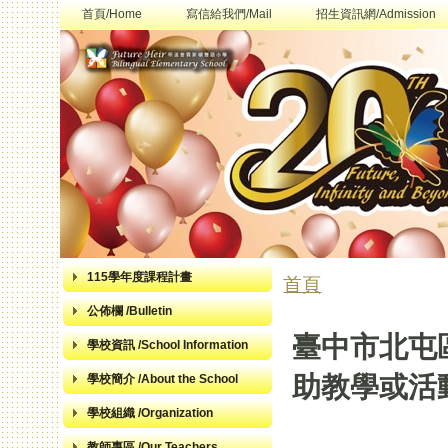
首頁/Home
寫信給我們/Mail
招生資訊網/Admission
115學年度課程計畫
首頁
您在這裡
公佈欄 /Bulletin
臺中市北屯
學校資訊 /School Information
助教學或活
學校簡介 /About the School
學校組織 /Organization
教師專區 /Our Teachers