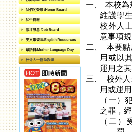
本校為
一、
我們的榮耀 /Honor Board
維護學
私中捷報
校外人
徵才訊息 /Job Board
意事項規
英文學習區/English Resources
二、
本要點
母語日/Mother Language Day
用或以
校外人士協助教學
運用之其
三、
校外人
用或運用
（一）
之罪，經
（二）