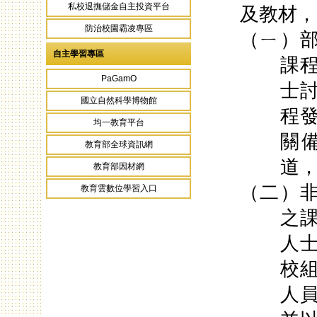
私校退撫儲金自主投資平台
及教材，
防治校園霸凌專區
（ㄧ）
自主學習專區
課
PaGamO
士
國立自然科學博物館
程
均一教育平台
關
教育部全球資訊網
道
教育部因材網
（二）
教育雲數位學習入口
之
人
校
人