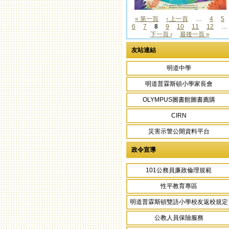
« 第一頁
‹ 上一頁
…
4
5
6
7
8
9
10
11
12
…
頁面
下一頁 ›
最後一頁 »
友站連結
明道中學
明道普霖斯頓小學家長會
OLYMPUS圖書館圖書薦購
CIRN
災害示警公開資料平台
政令宣導
101公務員廉政倫理規範
性平教育專區
明道普霖斯頓雙語小學校友返校規定
公教人員保險服務