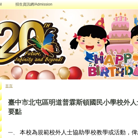
l
招生資訊網/Admission
首頁
您在這裡
臺中市北屯區明道普霖斯頓國民小學校外人
要點
本校為規範校外人士協助學校教學或活動，俾
一、