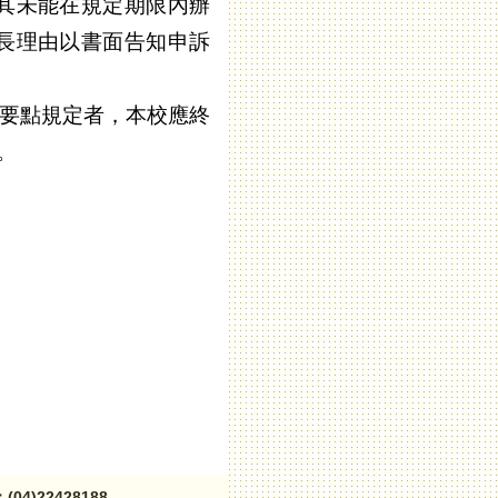
其未能在規定期限內辦
長理由以書面告知申訴
要點規定者，本校應終
。
4)22428188