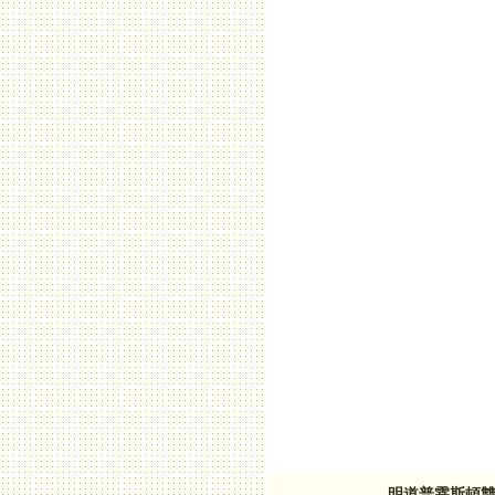
明道普霖斯頓雙語小