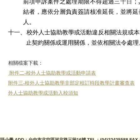
前項申訴案件之處理期限不得超過
三十日
；
結者，應依分層負責簽請核准延長，並將延
人。
十一、
校外人士協助教學或活動違反相關法規或本
止契約關係或運用關係，並依相關法令處理
相關檔案下載：
附件二-校外人士協助教學或活動申請表
附件三-校外人士協助教學非部定校訂時段教學計畫審查表
外人士協助教學或活動入校須知
學 ADD：台中市北屯區河北路三段16號 TEL：(04)22425588 FAX：(0