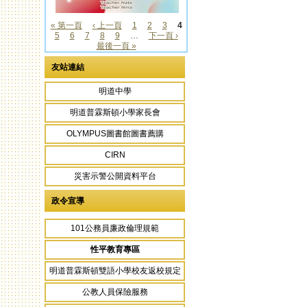
« 第一頁
‹ 上一頁
1
2
3
4
5
6
7
8
9
…
下一頁 ›
頁面
最後一頁 »
友站連結
明道中學
明道普霖斯頓小學家長會
OLYMPUS圖書館圖書薦購
CIRN
災害示警公開資料平台
政令宣導
101公務員廉政倫理規範
性平教育專區
明道普霖斯頓雙語小學校友返校規定
公教人員保險服務