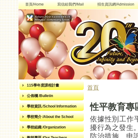
首頁/Home
寫信給我們/Mail
招生資訊網/Admission
115學年度課程計畫
首頁
您在這裡
公佈欄 /Bulletin
性平教育專
學校資訊 /School Information
學校簡介 /About the School
依據性別工作
擾行為之發生
學校組織 /Organization
防治措施、申
教師專區 /Our Teachers