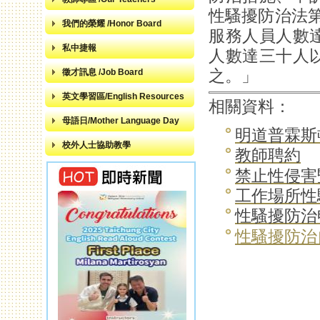
性騷擾防治法第
我們的榮耀 /Honor Board
服務人員人數
私中捷報
人數達三十人
之。」
徵才訊息 /Job Board
英文學習區/English Resources
相關資料：
母語日/Mother Language Day
明道普霖斯
校外人士協助教學
教師聘約
禁止性侵害
工作場所性
性騷擾防治
性騷擾防治