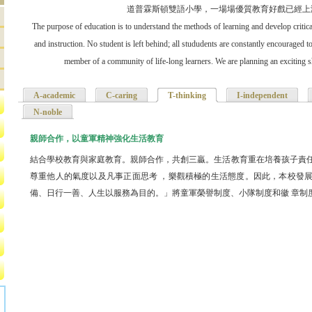
道普霖斯頓雙語小學，一場場優質教育好戲已經上
The purpose of education is to understand the methods of learning and develop critica
and instruction. No student is left behind; all stududents are constantly encouraged t
member of a community of life-long learners. We are planning an exciting 
A-academic
C-caring
T-thinking
(作用中頁籤)
I-independent
N-noble
親師合作，以童軍精神強化生活教育
結合學校教育與家庭教育。親師合作，共創三贏。生活教育重在培養孩子責
尊重他人的氣度以及凡事正面思考 ，樂觀積極的生活態度。因此，本校發
備、日行一善、人生以服務為目的。」將童軍榮譽制度、小隊制度和徽 章制