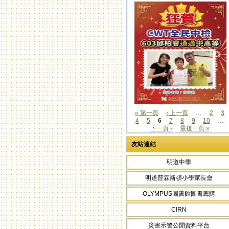
« 第一頁
‹ 上一頁
…
2
3
4
5
6
7
8
9
10
…
頁面
下一頁 ›
最後一頁 »
友站連結
明道中學
明道普霖斯頓小學家長會
OLYMPUS圖書館圖書薦購
CIRN
災害示警公開資料平台