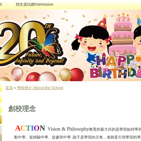
l
招生資訊網/Admission
首頁
»
學校簡介 /About the School
您在這裡
創校理念
A
C
T
I
O
N
Vision & Philosophy
教育的最大目的是學習如何學習
動中學、從經驗中學、從參與中學 ;孩子是學習的主角，老師是引領學習的導