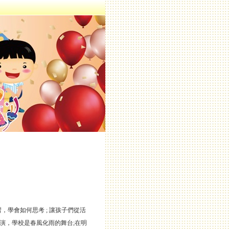
，學會如何思考 ; 讓孩子們從活
演，學校是春風化雨的舞台;在明