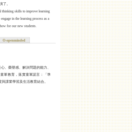
演了。
l thinking skills to improve learning
o engage in the learning process as a
show for our new students.
O-openminded
任心、榮譽感、解決問題的能力、
展童軍教育，落實童軍諾言：「準
度與課業學習及生活教育結合。