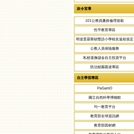
政令宣導
101公務員廉政倫理規範
性平教育專區
明道普霖斯頓雙語小學校友返校規定
公教人員保險服務
私校退撫儲金自主投資平台
防治校園霸凌專區
自主學習專區
PaGamO
國立自然科學博物館
均一教育平台
教育部全球資訊網
教育部因材網