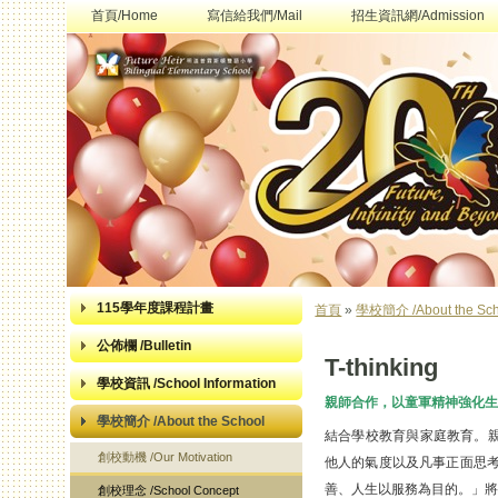
首頁/Home
寫信給我們/Mail
招生資訊網/Admission
115學年度課程計畫
首頁
»
學校簡介 /About the Sch
您在這裡
公佈欄 /Bulletin
T-thinking
學校資訊 /School Information
親師合作，以童軍精神強化生
學校簡介 /About the School
結合學校教育與家庭教育。
創校動機 /Our Motivation
他人的氣度以及凡事正面思考
善、人生以服務為目的。」將
創校理念 /School Concept