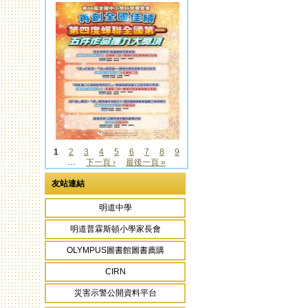
1
2
3
4
5
6
7
8
9
…
下一頁 ›
最後一頁 »
頁面
友站連結
明道中學
明道普霖斯頓小學家長會
OLYMPUS圖書館圖書薦購
CIRN
災害示警公開資料平台