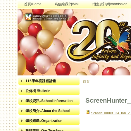
首頁/Home
寫信給我們/Mail
招生資訊網/Admission
115學年度課程計畫
首頁
您在這裡
公佈欄 /Bulletin
ScreenHunter_3
學校資訊 /School Information
學校簡介 /About the School
ScreenHunter_34 Jan. 21
學校組織 /Organization
教師專區 /Our Teachers