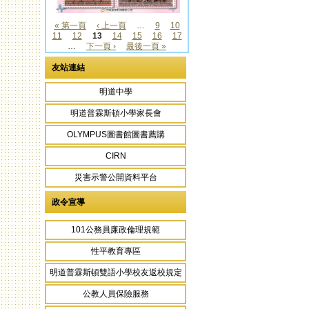
« 第一頁
‹ 上一頁
…
9
10
11
12
13
14
15
16
17
頁面
…
下一頁 ›
最後一頁 »
友站連結
明道中學
明道普霖斯頓小學家長會
OLYMPUS圖書館圖書薦購
CIRN
災害示警公開資料平台
政令宣導
101公務員廉政倫理規範
性平教育專區
明道普霖斯頓雙語小學校友返校規定
公教人員保險服務