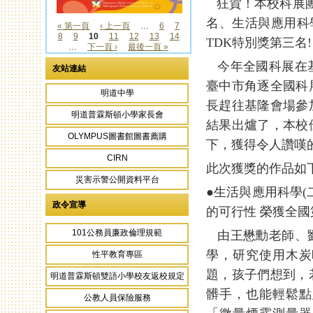
狂賀！本校科展團
名、生活與應用科
« 第一頁
‹ 上一頁
…
6
7
8
9
10
11
12
13
14
頁面
TDK特別獎第三名!
…
下一頁 ›
最後一頁 »
今年全國科展在基
友站連結
臺中市角逐全國科
明道中學
長趕往基隆會場參
明道普霖斯頓小學家長會
結果出爐了，本校
OLYMPUS圖書館圖書薦購
下，獲得令人讚嘆
CIRN
此次獲獎的作品如
災害示警公開資料平台
●生活與應用科學(
政令宣導
的可行性 榮獲全國
101公務員廉政倫理規範
由王懋勳老師、劉
學，研究使用木炭
性平教育專區
題，孩子們想到，
明道普霖斯頓雙語小學校友返校規定
髒手，也能輕鬆點
公教人員保險服務