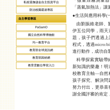
「微量煙霧測量器
私校退撫儲金自主投資平台
「蒸氣加熱法」讓
防治校園霸凌專區
●生活與應用科學(
自主學習專區
由劉振維老師、劉
PaGamO
伊五位同學，雨天
國立自然科學博物館
題，孩子們透過上課
均一教育平台
程式，透過micro:
教育部全球資訊網
進行動作，成功自
教育部因材網
科學探索實驗帶給
教育雲數位學習入口
新知識的樂趣！明
校教育主軸—自然
孩子探究、解決問
努力付出，更恭喜
謝全國評審的肯定