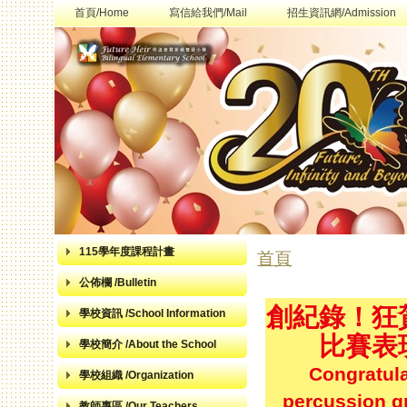
首頁/Home
寫信給我們/Mail
招生資訊網/Admission
115學年度課程計畫
首頁
您在這裡
公佈欄 /Bulletin
創紀錄！狂
學校資訊 /School Information
比賽表
學校簡介 /About the School
Congratula
學校組織 /Organization
percussion gr
教師專區 /Our Teachers