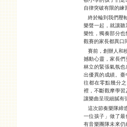
自律突破有限的練
終於輪到我們壓軸
樂聲一起，就讓聽
樂性，獨奏部分也
觀賽的家長都異口
賽前，創辦人和校
撼動心靈，家長們
林立的緊張氣氛也
出優異的成績。臺
往都在零點幾分之
裡，不斷觀摩學習
讓樂曲呈現細膩有
這次節奏樂隊締造
一位孩子」做了最
有音樂團隊未來仍