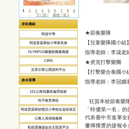
1
2
3
4
5
6
7
8
9
…
下一頁 ›
最後一頁 »
頁面
頁面
友站連結
★節奏樂隊
明道中學
【兒童樂隊國小組
明道普霖斯頓小學家長會
指導老師：李箴老
OLYMPUS圖書館圖書薦購
CIRN
★虎克打擊樂團
災害示警公開資料平台
【打擊樂合奏國小
政令宣導
指導老師：李冠嫻
101公務員廉政倫理規範
狂賀本校節奏樂隊
性平教育專區
「特優第一名」的
明道普霖斯頓雙語小學校友返校規定
代表臺中市進軍全
公教人員保險服務
屢傳獲獎的捷報令
私校退撫儲金自主投資平台