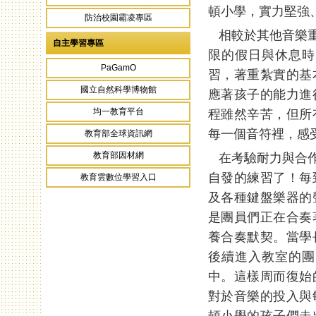
頓小學，實力堅強
防治校園霸凌專區
相較於其他音樂重
自主學習專區
限的假日與休息時
PaGamO
習，著重紮實的基
國立自然科學博物館
應著孩子的能力進
均一教育平台
程雖然辛苦，但所
每一個音符裡，感
教育部全球資訊網
教育部因材網
在考驗耐力與合作
自發的練習了！每
教育雲數位學習入口
及各種鍵盤樂器的
是團員們正在合奏
養合奏默契。當學
後續進入教室的團
中。這樣周而復始
對於音樂的投入與
頓小學的孩子們走