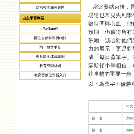
當比賽結束後，晉
防治校園霸凌專區
場邊也常見失利學
自主學習專區
數時間與心血，他
PaGamO
預期，仍值得所有
國立自然科學博物館
鼓勵，誠心對他們
均一教育平台
力的展示，更是對
成「每日背單字」
教育部全球資訊網
霖斯頓小學相信，
教育部因材網
往卓越的重要一步
教育雲數位學習入口
以下為萬字王優勝者
中文
第一名
六年
第二名
四年