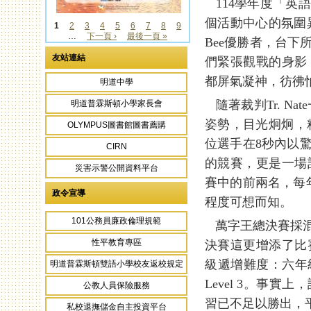
114學年度「英
個活動中心的氛圍異
1
2
3
4
5
6
7
8
9
…
下一頁 ›
最後一頁 »
頁面
Bee優勝者，台
友站連結
們緊張觀戰的身影
都屏氣凝神，彷彿
明道中學
隨著裁判Tr. Nate
明道普霖斯頓小學家長會
姿勢，目光炯炯，
OLYMPUS圖書館圖書薦購
位選手在8秒內以
CIRN
的競賽，更是一場
災害示警公開資料平台
賽中的前兩名，每
政令宣導
程度可想而知。
101公務員廉政倫理規範
萬字王總決賽採混
性平教育專區
決賽這更增添了比
級遞增難度：六年級需
明道普霖斯頓雙語小學校友返校規定
Level 3。事
公教人員保險服務
習已不足以勝出，
私校退撫儲金自主投資平台