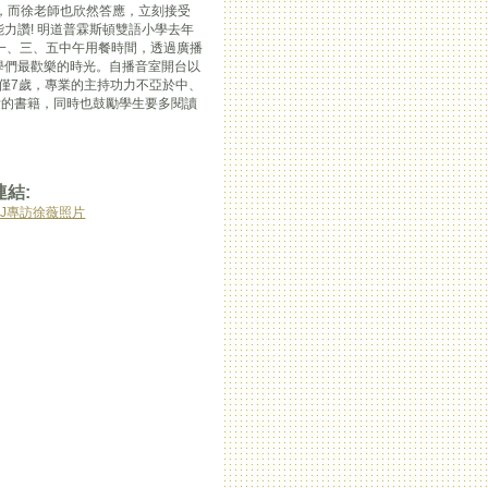
師，而徐老師也欣然答應，立刻接受
力讚! 明道普霖斯頓雙語小學去年
一、三、五中午用餐時間，透過廣播
學們最歡樂的時光。自播音室開台以
年僅7歲，專業的主持功力不亞於中、
愛的書籍，同時也鼓勵學生要多閱讀
連結:
DJ專訪徐薇照片