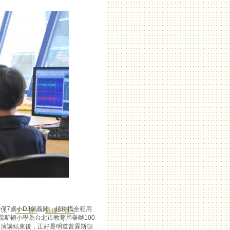
僅7歲小DJ羅義閎、趙耕模全程用
…
下一頁 ›
最後一頁 »
霖斯頓小學為台北市教育局舉辦100
。演講結束後，正好是明道普霖斯頓