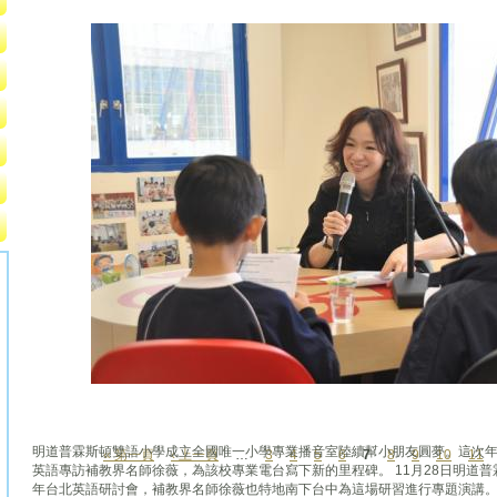
明道普霖斯頓雙語小學成立全國唯一小學專業播音室陸續幫小朋友圓夢。這次年
« 第一頁
‹ 上一頁
…
3
4
5
6
7
8
9
10
11
頁面
英語專訪補教界名師徐薇，為該校專業電台寫下新的里程碑。 11月28日明道普
年台北英語研討會，補教界名師徐薇也特地南下台中為這場研習進行專題演講