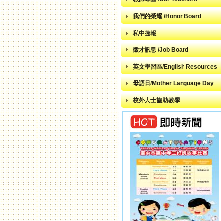
我們的榮耀 /Honor Board
私中捷報
徵才訊息 /Job Board
英文學習區/English Resources
母語日/Mother Language Day
校外人士協助教學