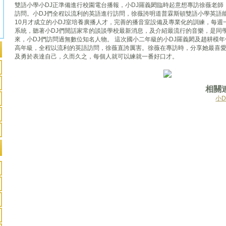
雙語小學小DJ正準備進行校園電台播報，小DJ羅義閎臨時起意想專訪徐薇老
訪問。小DJ們全程以流利的英語進行訪問，徐薇誇明道普霖斯頓雙語小學英語能
10月才成立的小DJ室培養廣播人才，完善的播音室設備及專業化的訓練，每週
系統，聽著小DJ們閒話家常的談談學校最新消息，及介紹最流行的音樂，是同
來，小DJ們訪問過無數位知名人物。 這次國小二年級的小DJ羅義閎及趙耕模
高年級，全程以流利的英語訪問，徐薇直誇厲害。徐薇在專訪時，分享她最喜
及勇於表達自己，久而久之，每個人就可以練就一番好口才。
相關
小