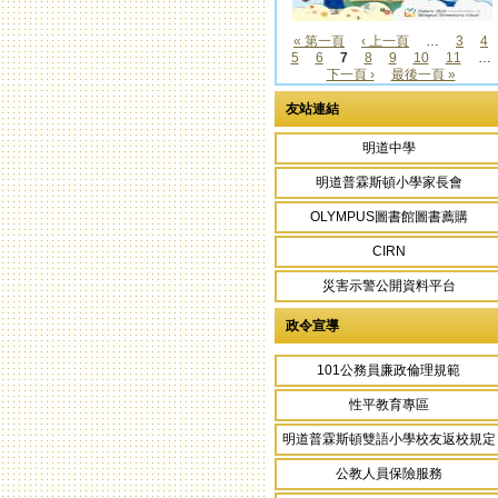
« 第一頁
‹ 上一頁
…
3
4
5
6
7
8
9
10
11
…
頁面
下一頁 ›
最後一頁 »
友站連結
明道中學
明道普霖斯頓小學家長會
OLYMPUS圖書館圖書薦購
CIRN
災害示警公開資料平台
政令宣導
101公務員廉政倫理規範
性平教育專區
明道普霖斯頓雙語小學校友返校規定
公教人員保險服務