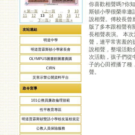
你喜歡相聲嗎?你
斯頓小學很榮幸邀
« 第一頁
‹ 上一頁
…
9
10
11
12
13
14
15
16
17
頁面
說相聲。傅校長曾
…
下一頁 ›
最後一頁 »
版了多本跟相聲有
友站連結
長相聲表演。 本
明道中學
聲，連平常害羞的
說相聲，整場活動
明道普霖斯頓小學家長會
次活動，孩子們從
OLYMPUS圖書館圖書薦購
子的心田裡播了種
CIRN
聲。
災害示警公開資料平台
政令宣導
101公務員廉政倫理規範
性平教育專區
明道普霖斯頓雙語小學校友返校規定
公教人員保險服務