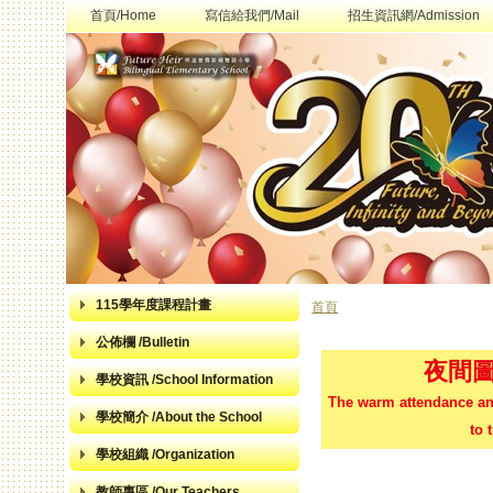
首頁/Home
寫信給我們/Mail
招生資訊網/Admission
115學年度課程計畫
首頁
您在這裡
公佈欄 /Bulletin
夜間
學校資訊 /School Information
The warm attendance and
學校簡介 /About the School
to 
學校組織 /Organization
教師專區 /Our Teachers