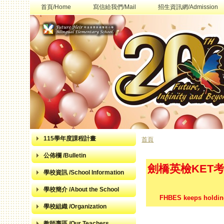
首頁/Home
寫信給我們/Mail
招生資訊網/Admission
115學年度課程計畫
首頁
您在這裡
公佈欄 /Bulletin
劍橋英檢KET
學校資訊 /School Information
學校簡介 /About the School
FHBES keeps holding
學校組織 /Organization
教師專區 /Our Teachers