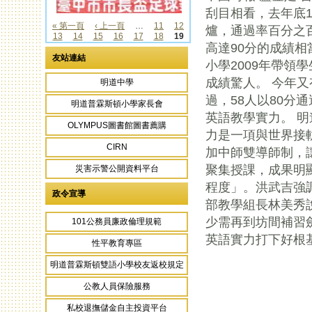
頁面
刮目相看，去年底
« 第一頁
‹ 上一頁
…
11
12
爐，通過率百分之
13
14
15
16
17
18
19
頁面
高達90分的成績
友站連結
小學2009年帶領
成績驚人。 今年又
明道中學
過，58人以80分
明道普霖斯頓小學家長會
英語教學實力。 
OLYMPUS圖書館圖書薦購
力是一項與世界接
CIRN
加中師雙導師制，
聚集授課，成果明
災害示警公開資料平台
程度」。洪武吉強調
政令宣導
部教學組長林美秀
少需再到坊間補習
101公務員廉政倫理規範
英語實力打下好根
性平教育專區
明道普霖斯頓雙語小學校友返校規定
公教人員保險服務
私校退撫儲金自主投資平台