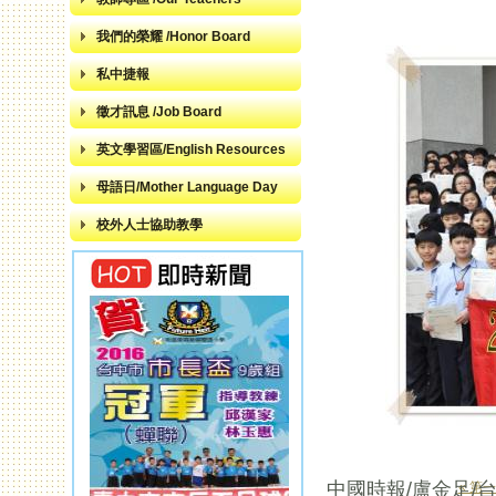
我們的榮耀 /Honor Board
私中捷報
徵才訊息 /Job Board
英文學習區/English Resources
母語日/Mother Language Day
校外人士協助教學
中國時報/盧金足/
« 第