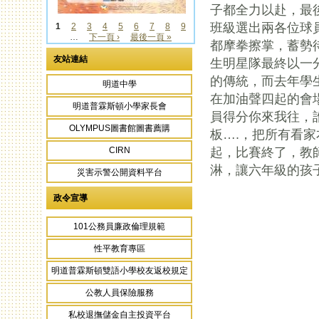
子都全力以赴，最
班級選出兩各位球
1
2
3
4
5
6
7
8
9
…
下一頁 ›
最後一頁 »
頁面
都摩拳擦掌，蓄勢
友站連結
生明星隊最終以一
的傳統，而去年學
明道中學
在加油聲四起的會
明道普霖斯頓小學家長會
員得分你來我往，
OLYMPUS圖書館圖書薦購
板….，把所有看
起，比賽終了，教
CIRN
淋，讓六年級的孩
災害示警公開資料平台
政令宣導
101公務員廉政倫理規範
性平教育專區
明道普霖斯頓雙語小學校友返校規定
公教人員保險服務
私校退撫儲金自主投資平台