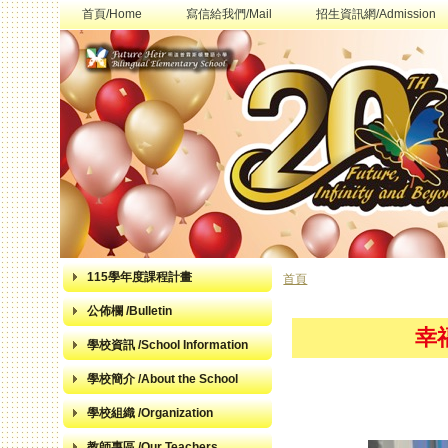
首頁/Home
寫信給我們/Mail
招生資訊網/Admission
115學年度課程計畫
首頁
您在這裡
公佈欄 /Bulletin
幸
學校資訊 /School Information
學校簡介 /About the School
學校組織 /Organization
教師專區 /Our Teachers