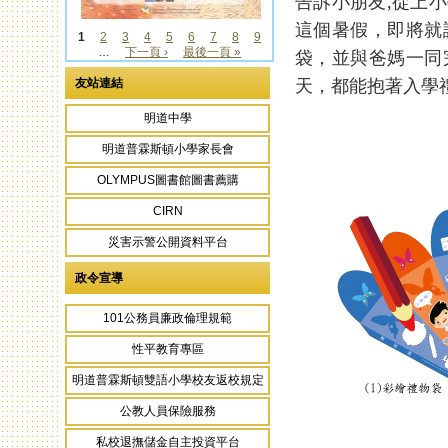
告訴小朋友,從上
這個暑假，即將就
1
2
3
4
5
6
7
8
9
…
下一頁 ›
最後一頁 »
袋，並與爸媽一同
頁面
天，都能抱著入學
友站連結
明道中學
明道普霖斯頓小學家長會
OLYMPUS圖書館圖書薦購
CIRN
災害示警公開資料平台
政令宣導
101公務員廉政倫理規範
性平教育專區
明道普霖斯頓雙語小學校友返校規定
公教人員保險服務
私校退撫儲金自主投資平台