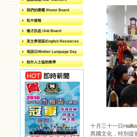
我們的榮耀 /Honor Board
私中捷報
徵才訊息 /Job Board
英文學習區/English Resources
母語日/Mother Language Day
校外人士協助教學
十月三十一日Hal
« 第
頁面
異國文化，特別提