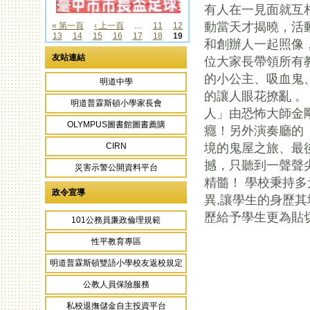
有人在一見面就互
動當天才揭曉，活
« 第一頁
‹ 上一頁
…
11
12
13
14
15
16
17
18
19
頁面
和創辦人一起照像
友站連結
位大家長帶領所有
的小公主、吸血鬼
明道中學
的讓人眼花撩亂 
明道普霖斯頓小學家長會
人」由恐怖大師金
OLYMPUS圖書館圖書薦購
癮！另外演奏廳的
境的鬼屋之旅、最
CIRN
撼，只聽到一聲聲
災害示警公開資料平台
精髓！ 學校秉持
政令宣導
異,讓學生的身歷
歷給予學生更為貼
101公務員廉政倫理規範
性平教育專區
頁面
明道普霖斯頓雙語小學校友返校規定
公教人員保險服務
私校退撫儲金自主投資平台