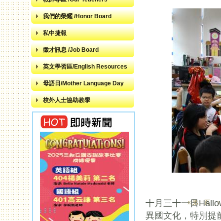
我們的榮耀 /Honor Board
私中捷報
徵才訊息 /Job Board
英文學習區/English Resources
母語日/Mother Language Day
校外人士協助教學
十月三十一日Hal
« 第一頁
頁面
異國文化，特別提