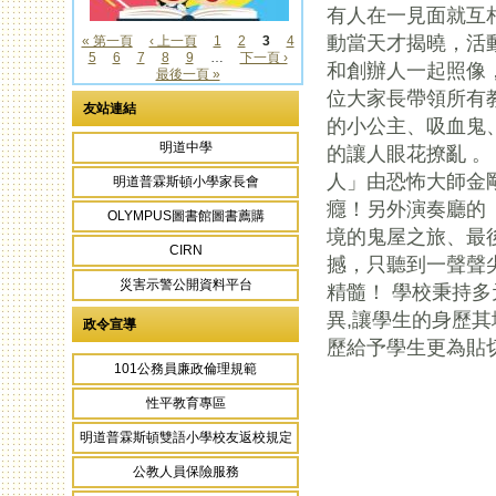
有人在一見面就互
動當天才揭曉，活
« 第一頁
‹ 上一頁
1
2
3
4
5
6
7
8
9
…
下一頁 ›
頁面
和創辦人一起照像
最後一頁 »
位大家長帶領所有
友站連結
的小公主、吸血鬼
明道中學
的讓人眼花撩亂 
人」由恐怖大師金
明道普霖斯頓小學家長會
癮！另外演奏廳的
OLYMPUS圖書館圖書薦購
境的鬼屋之旅、最
CIRN
撼，只聽到一聲聲
災害示警公開資料平台
精髓！ 學校秉持
異,讓學生的身歷
政令宣導
歷給予學生更為貼
101公務員廉政倫理規範
性平教育專區
頁面
明道普霖斯頓雙語小學校友返校規定
公教人員保險服務