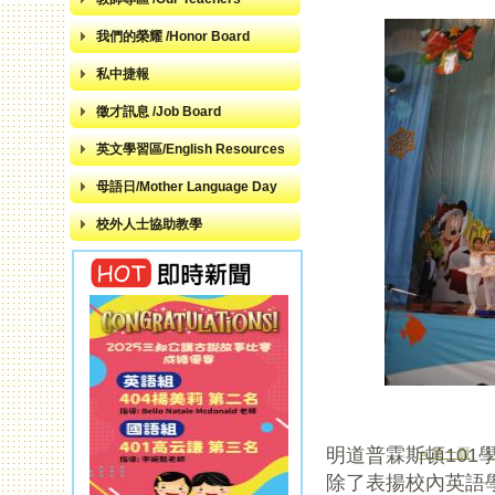
我們的榮耀 /Honor Board
私中捷報
徵才訊息 /Job Board
英文學習區/English Resources
母語日/Mother Language Day
校外人士協助教學
明道普霖斯頓10
« 第一頁
頁面
除了表揚校內英語