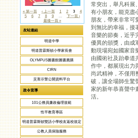
常突出，舉凡科展
有小朋友，能克盡
« 第一頁
‹ 上一頁
1
2
3
4
5
6
7
8
9
…
下一頁 ›
頁面
朋友，帶來非常可
最後一頁 »
到無比的幸福，接
友站連結
音樂的節奏，近乎
明道中學
優異的頒獎，由成
動現場宛如國家音
明道普霖斯頓小學家長會
由國術社及跆拳道
OLYMPUS圖書館圖書薦購
作中，都展現出力
CIRN
尚武精神，不僅用
災害示警公開資料平台
破，讓全場師生驚
家的新年恭喜聲中
政令宣導
活。
101公務員廉政倫理規範
性平教育專區
頁面
明道普霖斯頓雙語小學校友返校規定
公教人員保險服務