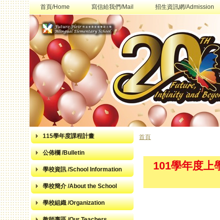
首頁/Home
寫信給我們/Mail
招生資訊網/Admission
115學年度課程計畫
首頁
您在這裡
公佈欄 /Bulletin
101學年度
學校資訊 /School Information
學校簡介 /About the School
學校組織 /Organization
教師專區 /Our Teachers