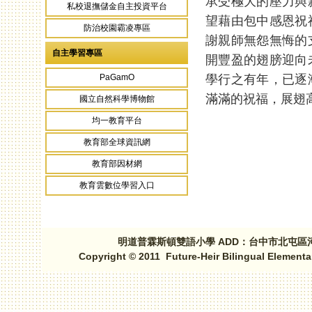
承受極大的壓力與
私校退撫儲金自主投資平台
望藉由包中感恩祝
防治校園霸凌專區
謝親師無怨無悔的
自主學習專區
開豐盈的翅膀迎向
學行之有年，已逐
PaGamO
滿滿的祝福，展翅
國立自然科學博物館
均一教育平台
教育部全球資訊網
頁面
教育部因材網
教育雲數位學習入口
明道普霖斯頓雙語小學 ADD：台中市北屯區河北路三段1
Copyright © 2011 Future-Heir Bilingual Elementa