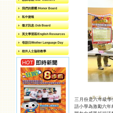
我們的榮耀 /Honor Board
私中捷報
徵才訊息 /Job Board
英文學習區/English Resources
母語日/Mother Language Day
校外人士協助教學
« 第一頁
‹ 上
三月份是六年級學
頁面
語小學為激勵六年