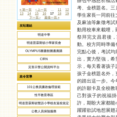
辦包中感恩祈福活
考、金榜題名。三
« 第一頁
‹ 上一頁
…
11
12
13
14
15
16
17
18
19
學生家長一同前往
頁面
下一頁 ›
最後一頁 »
及麻油等象徵考試
友站連結
動用校車來載哩，
明道中學
祭拜完文昌君後，
明道普霖斯頓小學家長會
動。校方同時準備
完點心後，考試均
OLYMPUS圖書館圖書薦購
出，實力堅強，希
CIRN
示，每天看著孩子
災害示警公開資料平台
孩子金榜題名外，
政令宣導
的踏出這一步。今
101公務員廉政倫理規範
的許願卡及全校教
己對孩子的祝福掛
性平教育專區
許，期盼大家都能
明道普霖斯頓雙語小學校友返校規定
躍躍欲試地想展翅
公教人員保險服務