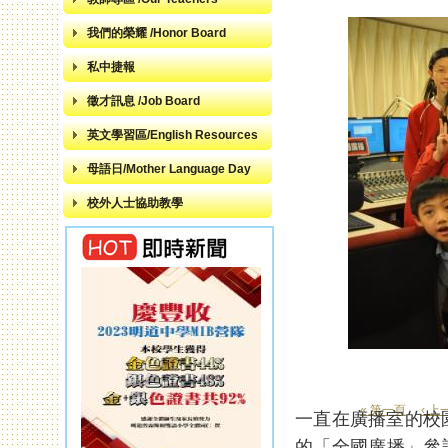
我們的榮耀 /Honor Board
私中捷報
徵才訊息 /Job Board
英文學習區/English Resources
母語日/Mother Language Day
校外人士協助教學
« 第一頁
‹ 上
一直在廣播室的校
頁面
的「全國廣播」參