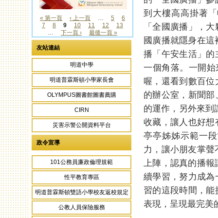
到大樓高高掛著「
« 第一頁
‹ 上一頁
…
5
6
「全國廣播」，大
7
8
9
10
11
12
13
頁面
…
下一頁 ›
最後一頁 »
國廣播就隱身在這
友站連結
播「午安生活」的
明道中學
一個角落。一開始
喔，還看到數百位
明道普霖斯頓小學家長會
的辦公室，新聞部
OLYMPUS圖書館圖書薦購
的運作，另外來到
CIRN
收藏，讓人也好想
災害示警公開資料平台
亭亭姊姊示範一段
政令宣導
力，讓小朋友掌聲
上陣，認真的播報
101公務員廉政倫理規範
續學習，努力成為
性平教育專區
習的這段時間，能
明道普霖斯頓雙語小學校友返校規定
表現，呈現最完美
公教人員保險服務