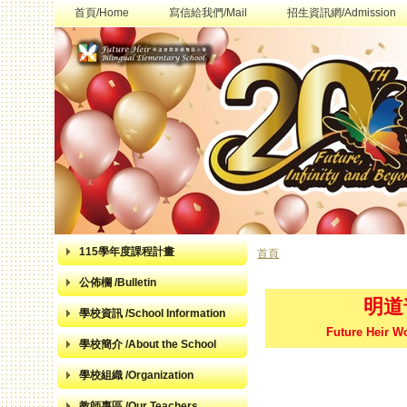
首頁/Home
寫信給我們/Mail
招生資訊網/Admission
115學年度課程計畫
首頁
您在這裡
公佈欄 /Bulletin
明道
學校資訊 /School Information
Future Heir W
學校簡介 /About the School
學校組織 /Organization
教師專區 /Our Teachers