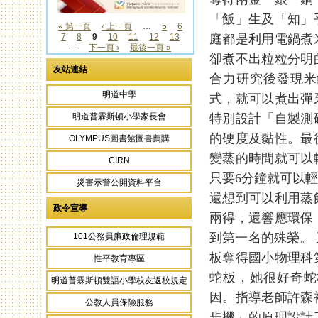
「飯」生及「知」
« 第一頁
‹ 上一頁
…
5
6
庭都是利用電鍋煮
7
8
9
10
11
12
13
頁面
…
下一頁 ›
最後一頁 »
卻煮不出粒粒分明
友站連結
合力研究後發現米
明道中學
式，就可以煮出彈
特別設計「自製測
明道普霖斯頓小學家長會
的硬度及黏性。最
OLYMPUS圖書館圖書薦購
變蒸的時間就可以
CIRN
只要6分鐘就可以
災害示警公開資料平台
還想到可以利用蒸
政令宣導
兩得，還響應環保
到第一名的殊榮。
101公務員廉政倫理規範
板奪得國小物理科
性平教育專區
蛇板，她很好奇蛇
明道普霖斯頓雙語小學校友返校規定
因。指導老師許森
公教人員保險服務
步機」的原理設計