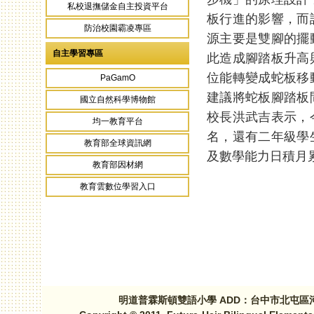
私校退撫儲金自主投資平台
板行進的影響，而
防治校園霸凌專區
源主要是雙腳的擺
自主學習專區
此造成腳踏板升高
位能轉變成蛇板移
PaGamO
建議將蛇板腳踏板
國立自然科學博物館
校長洪武吉表示，
均一教育平台
名，還有二年級學
教育部全球資訊網
及數學能力日積月
教育部因材網
教育雲數位學習入口
明道普霖斯頓雙語小學 ADD：台中市北屯區河北路三段1