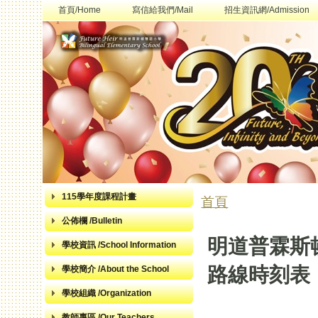
首頁/Home
寫信給我們/Mail
招生資訊網/Admission
115學年度課程計畫
首頁
您在這裡
公佈欄 /Bulletin
明道普霖斯
學校資訊 /School Information
路線時刻表
學校簡介 /About the School
學校組織 /Organization
教師專區 /Our Teachers