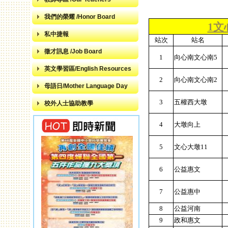
我們的榮耀 /Honor Board
1文
私中捷報
站次
站名
徵才訊息 /Job Board
1
向心南文心南5
英文學習區/English Resources
2
向心南文心南2
母語日/Mother Language Day
3
五權西大墩
校外人士協助教學
4
大墩向上
5
文心大墩11
6
公益惠文
7
公益惠中
8
公益河南
9
政和惠文