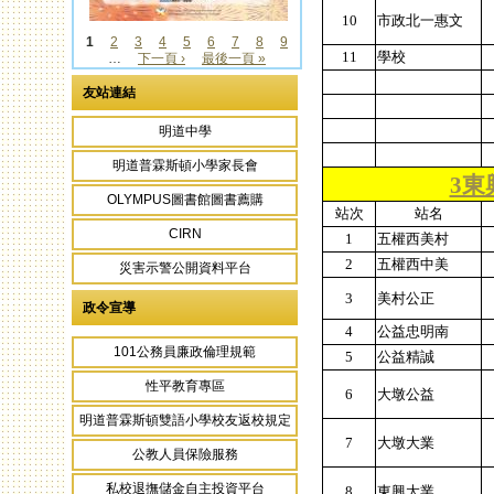
10
市政北一惠文
1
2
3
4
5
6
7
8
9
11
學校
…
下一頁 ›
最後一頁 »
頁面
友站連結
明道中學
明道普霖斯頓小學家長會
3東
OLYMPUS圖書館圖書薦購
站次
站名
CIRN
1
五權西美村
2
五權西中美
災害示警公開資料平台
3
美村公正
政令宣導
4
公益忠明南
101公務員廉政倫理規範
5
公益精誠
性平教育專區
6
大墩公益
明道普霖斯頓雙語小學校友返校規定
7
大墩大業
公教人員保險服務
私校退撫儲金自主投資平台
8
東興大業