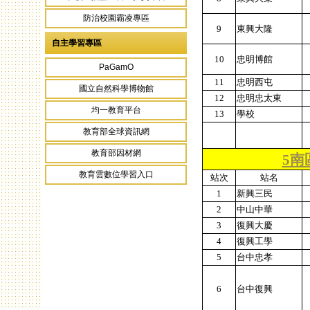
防治校園霸凌專區
9
東興大隆
自主學習專區
10
忠明博館
PaGamO
11
忠明西屯
國立自然科學博物館
12
忠明忠太東
均一教育平台
13
學校
教育部全球資訊網
教育部因材網
5南
教育雲數位學習入口
站次
站名
1
新興三民
2
中山中華
3
復興大慶
4
復興工學
5
台中忠孝
6
台中復興