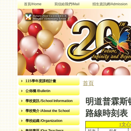
首頁/Home
寫信給我們/Mail
招生資訊網/Admission
115學年度課程計畫
首頁
您在這裡
公佈欄 /Bulletin
明道普霖斯
學校資訊 /School Information
路線時刻表
學校簡介 /About the School
學校組織 /Organization
1文
站次
站名
教師專區 /Our Teachers