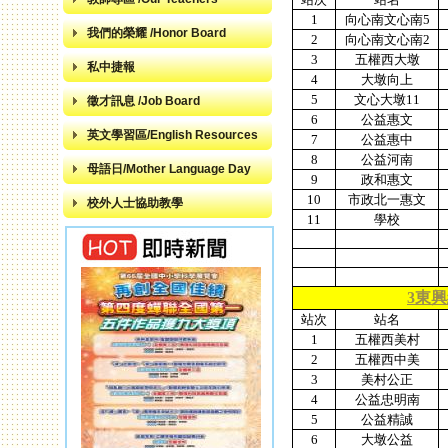
1
向心南文心南5
我們的榮耀 /Honor Board
2
向心南文心南2
3
五權西大墩
私中捷報
4
大墩向上
5
文心大墩11
徵才訊息 /Job Board
6
公益惠文
英文學習區/English Resources
7
公益惠中
8
公益河南
母語日/Mother Language Day
9
政和惠文
10
市政北一惠文
校外人士協助教學
11
學校
3東
站次
站名
1
五權西美村
2
五權西中美
3
美村公正
4
公益忠明南
5
公益精誠
6
大墩公益