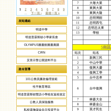
7
大墩大業
8
東興大業
1
2
3
4
5
6
7
8
9
9
東興大隆
…
下一頁 ›
最後一頁 »
頁面
10
忠明博館
友站連結
11
忠明西屯
12
忠明忠太東
明道中學
13
學校
明道普霖斯頓小學家長會
OLYMPUS圖書館圖書薦購
5南
站次
站名
CIRN
1
新興三民
災害示警公開資料平台
2
中山中華
3
復興大慶
政令宣導
4
復興工學
5
台中忠孝
101公務員廉政倫理規範
性平教育專區
6
台中復興
明道普霖斯頓雙語小學校友返校規定
7
林森大全
公教人員保險服務
8
林森金山
9
英才民生
私校退撫儲金自主投資平台