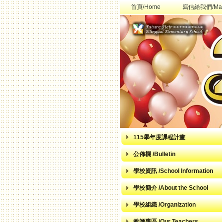
首頁/Home
寫信給我們/Mai
115學年度課程計畫
公佈欄 /Bulletin
學校資訊 /School Information
學校簡介 /About the School
學校組織 /Organization
教師專區 /Our Teachers