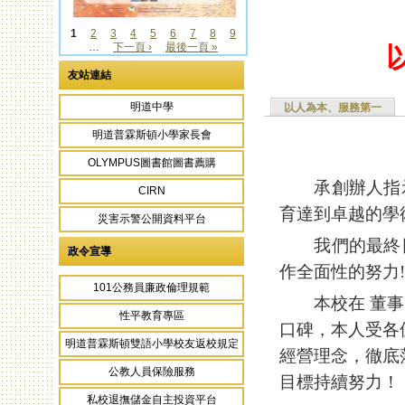
1
2
3
4
5
6
7
8
9
…
下一頁 ›
最後一頁 »
頁面
友站連結
明道中學
以人為本、服務第一
明道普霖斯頓小學家長會
OLYMPUS圖書館圖書薦購
承創辦人指示
CIRN
育達到卓越的學
災害示警公開資料平台
我們的最終目
政令宣導
作全面性的努力!
101公務員廉政倫理規範
本校在 董事
性平教育專區
口碑，本人受各
明道普霖斯頓雙語小學校友返校規定
經營理念，徹底
公教人員保險服務
目標持續努力！
私校退撫儲金自主投資平台