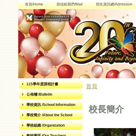
首頁/Home
寫信給我們/Mail
招生資訊網/Admission
115學年度課程計畫
首頁
您在這裡
公佈欄 /Bulletin
學校資訊 /School Information
校長簡介
學校簡介 /About the School
學校組織 /Organization
教師專區 /Our Teachers