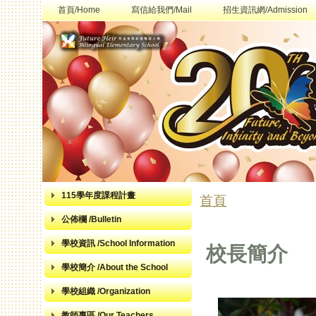
首頁/Home
寫信給我們/Mail
招生資訊網/Admission
115學年度課程計畫
首頁
您在這裡
公佈欄 /Bulletin
學校資訊 /School Information
校長簡介
學校簡介 /About the School
學校組織 /Organization
教師專區 /Our Teachers