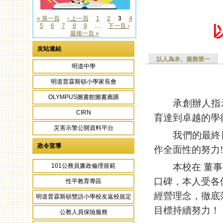
« 第一頁
‹ 上一頁
1
2
3
4
5
6
7
8
9
…
下一頁 ›
頁面
最後一頁 »
友站連結
以人為本、服務第一
明道中學
明道普霖斯頓小學家長會
OLYMPUS圖書館圖書薦購
承創辦人指示
CIRN
育達到卓越的學
災害示警公開資料平台
我們的最終目
政令宣導
作全面性的努力!
本校在 董事
101公務員廉政倫理規範
口碑，本人受各
性平教育專區
經營理念，徹底
明道普霖斯頓雙語小學校友返校規定
目標持續努力！
公教人員保險服務