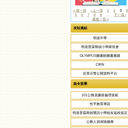
« 第一頁
‹ 上一頁
1
2
3
4
5
6
7
8
9
…
下一頁 ›
頁面
最後一頁 »
友站連結
明道中學
明道普霖斯頓小學家長會
OLYMPUS圖書館圖書薦購
CIRN
災害示警公開資料平台
政令宣導
101公務員廉政倫理規範
性平教育專區
明道普霖斯頓雙語小學校友返校規定
公教人員保險服務