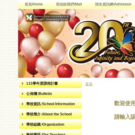
首頁/Home
寫信給我們/Mail
招生資訊網/Admission
115學年度課程計畫
首頁
您在這裡
公佈欄 /Bulletin
歡迎使
學校資訊 /School Information
學校簡介 /About the School
請輸入
學校組織 /Organization
教師專區 /Our Teachers