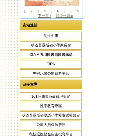
1
2
3
4
5
6
7
8
9
…
下一頁 ›
最後一頁 »
頁面
友站連結
明道中學
明道普霖斯頓小學家長會
OLYMPUS圖書館圖書薦購
CIRN
災害示警公開資料平台
政令宣導
101公務員廉政倫理規範
性平教育專區
明道普霖斯頓雙語小學校友返校規定
公教人員保險服務
私校退撫儲金自主投資平台