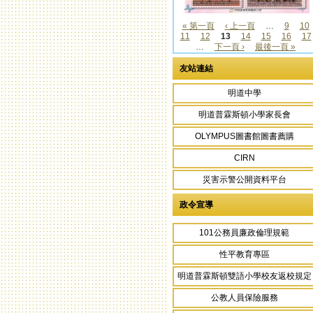
« 第一頁
‹ 上一頁
…
9
10
11
12
13
14
15
16
17
頁面
…
下一頁 ›
最後一頁 »
友站連結
明道中學
明道普霖斯頓小學家長會
OLYMPUS圖書館圖書薦購
CIRN
災害示警公開資料平台
政令宣導
101公務員廉政倫理規範
性平教育專區
明道普霖斯頓雙語小學校友返校規定
公教人員保險服務