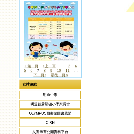
« 第一頁
‹ 上一頁
…
3
4
5
6
7
8
9
10
11
…
頁面
下一頁 ›
最後一頁 »
友站連結
明道中學
明道普霖斯頓小學家長會
OLYMPUS圖書館圖書薦購
CIRN
災害示警公開資料平台