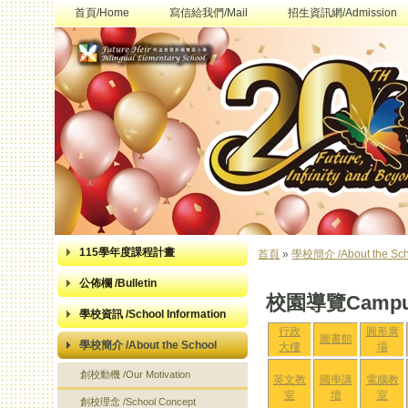
首頁/Home
寫信給我們/Mail
招生資訊網/Admission
115學年度課程計畫
首頁
»
學校簡介 /About the Sch
您在這裡
公佈欄 /Bulletin
校園導覽Campus
學校資訊 /School Information
行政
圓形廣
圖書館
學校簡介 /About the School
大樓
場
創校動機 /Our Motivation
英文教
國學講
電腦教
室
壇
室
創校理念 /School Concept