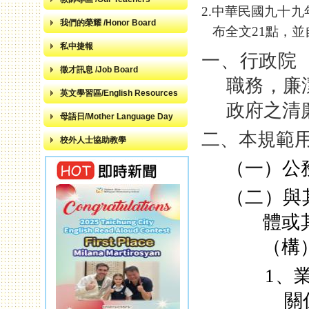
2.
中華民國九十九
我們的榮耀 /Honor Board
布全文
21
點，並
私中捷報
一、行政院
徵才訊息 /Job Board
職務，廉
英文學習區/English Resources
政府之清
母語日/Mother Language Day
二、本規範
校外人士協助教學
（一）公
（二）與
體或
（構
1
、
關