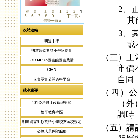
2
、
« 第一頁
‹ 上一頁
1
2
3
4
5
6
7
8
9
…
下一頁 ›
頁面
其
最後一頁 »
友站連結
3
、
明道中學
或
明道普霖斯頓小學家長會
（三）正
OLYMPUS圖書館圖書薦購
市價
CIRN
自同
災害示警公開資料平台
（四）
政令宣導
（外
101公務員廉政倫理規範
調時
性平教育專區
明道普霖斯頓雙語小學校友返校規定
（五）請
公教人員保險服務