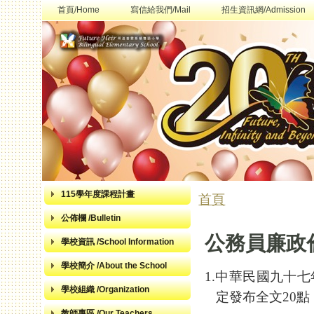
首頁/Home
寫信給我們/Mail
招生資訊網/Admission
115學年度課程計畫
首頁
您在這裡
公佈欄 /Bulletin
公務員廉政
學校資訊 /School Information
學校簡介 /About the School
1.
中華民國九十七
學校組織 /Organization
定發布全文
20
點
教師專區 /Our Teachers