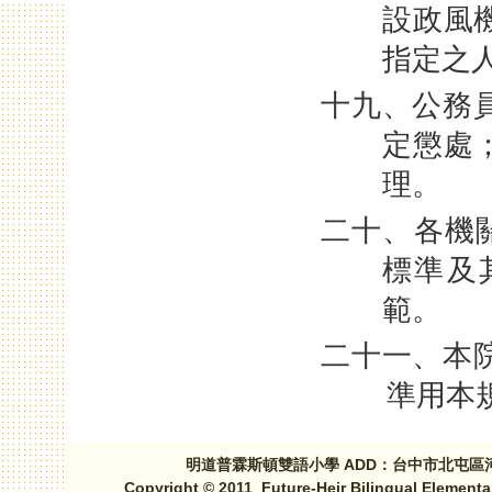
設政風
指定之
十九、公務
定懲處
理。
二十、各機
標準及
範。
二十一、本
準用本
明道普霖斯頓雙語小學 ADD：台中市北屯區河北路三段1
Copyright © 2011 Future-Heir Bilingual Elementa