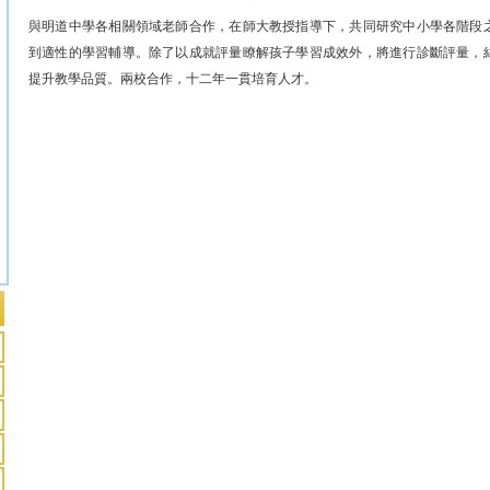
與明道中學各相關領域老師合作，在師大教授指導下，共同研究中小學各階段
到適性的學習輔導。除了以成就評量瞭解孩子學習成效外，將進行診斷評量，
提升教學品質。兩校合作，十二年一貫培育人才。