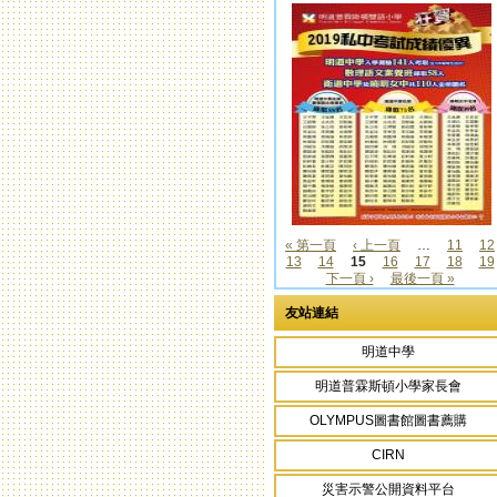
« 第一頁
‹ 上一頁
…
11
12
13
14
15
16
17
18
19
頁面
下一頁 ›
最後一頁 »
友站連結
明道中學
明道普霖斯頓小學家長會
OLYMPUS圖書館圖書薦購
CIRN
災害示警公開資料平台