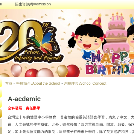
l
招生資訊網/Admission
首頁
»
學校簡介 /About the School
»
創校理念 /School Concept
您在這裡
A-acdemic
全科發展，責任辦學
台灣近十年的雙語中小學教育，普遍性的偏重英語語言學習，疏忽了中文，
會、人文領域的學習成效。此外，雖然接觸了西方重視自由、開放、啟發、探
足，加上先天語文能力的限制，這些孩子在未來升學時，除了英文也許稍強，