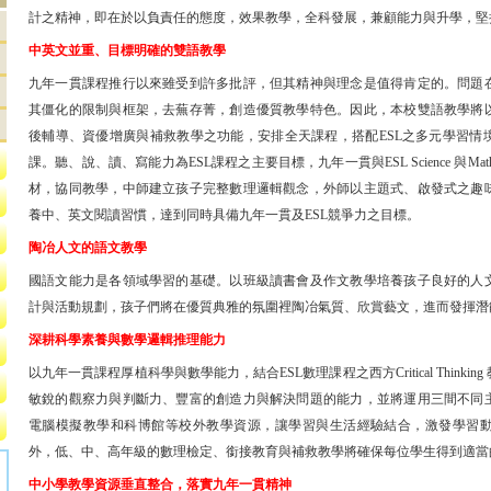
計之精神，即在於以負責任的態度，效果教學，全科發展，兼顧能力與升學，堅
中英文並重、目標明確的雙語教學
九年一貫課程推行以來雖受到許多批評，但其精神與理念是值得肯定的。問題
其僵化的限制與框架，去蕪存菁，創造優質教學特色。因此，本校雙語教學將
後輔導、資優增廣與補救教學之功能，安排全天課程，搭配ESL之多元學習情
課。聽、說、讀、寫能力為ESL課程之主要目標，九年一貫與ESL Science 與M
材，協同教學，中師建立孩子完整數理邏輯觀念，外師以主題式、啟發式之趣
養中、英文閱讀習慣，達到同時具備九年一貫及ESL競爭力之目標。
陶冶人文的語文教學
國語文能力是各領域學習的基礎。以班級讀書會及作文教學培養孩子良好的人
計與活動規劃，孩子們將在優質典雅的氛圍裡陶冶氣質、欣賞藝文，進而發揮潛
深耕科學素養與數學邏輯推理能力
以九年一貫課程厚植科學與數學能力，結合ESL數理課程之西方Critical Think
敏銳的觀察力與判斷力、豐富的創造力與解決問題的能力，並將運用三間不同
電腦模擬教學和科博館等校外教學資源，讓學習與生活經驗結合，激發學習
外，低、中、高年級的數理檢定、銜接教育與補救教學將確保每位學生得到適當
中小學教學資源垂直整合，落實九年一貫精神