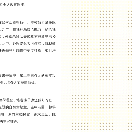
持全人教育理想。
在如何落實與執行。本校致力於跳脫
以九年一貫課程為核心能力，結合課
境，外籍老師以美式教材與教學法授
ath 之中、外籍老師共同備課，統整教
味教學設計聯貫中英文課程。並且培
文書香情境，加上豐富多元的教學設
能，培養人文關懷情操。
ing 教學理念，培養孩子廣泛的好奇心、
主題的自然實驗室、空中花園、數學
動機，進而主動探索，追求真知。此
的學習輔導。