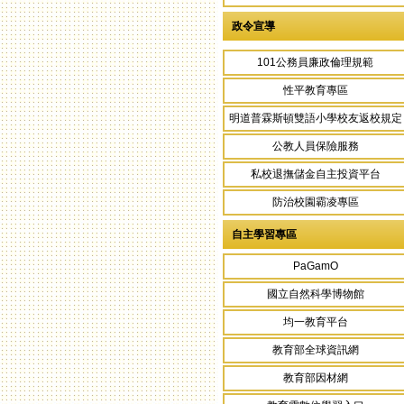
政令宣導
101公務員廉政倫理規範
性平教育專區
明道普霖斯頓雙語小學校友返校規定
公教人員保險服務
私校退撫儲金自主投資平台
防治校園霸凌專區
自主學習專區
PaGamO
國立自然科學博物館
均一教育平台
教育部全球資訊網
教育部因材網