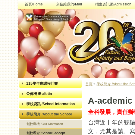
首頁/Home
寫信給我們/Mail
招生資訊網/Admission
115學年度課程計畫
首頁
»
學校簡介 /About the Sch
您在這裡
公佈欄 /Bulletin
A-acdemic
學校資訊 /School Information
全科發展，責任辦
學校簡介 /About the School
台灣近十年的雙
創校動機 /Our Motivation
文，尤其是讀、
創校理念 /School Concept