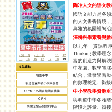
陶冶人文的語文教
國語文能力是各領
的人文書香情境，
典雅的氛圍裡陶冶
深耕科學素養與數
以九年一貫課程厚植
Thinking 
« 第一頁
‹ 上一頁
…
11
12
13
14
15
16
17
18
19
富的創造力與解決
頁面
友站連結
中花園、數學電腦
結合，激發學習動
明道中學
的數理檢定、銜接
明道普霖斯頓小學家長會
中小學教學資源垂
OLYMPUS圖書館圖書薦購
CIRN
與明道中學各相關
階段之評量、銜接
災害示警公開資料平台