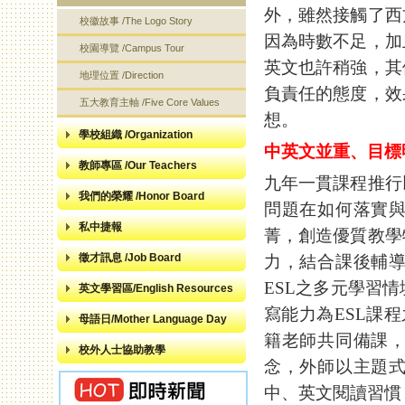
外，雖然接觸了西
校徽故事 /The Logo Story
因為時數不足，加
校園導覽 /Campus Tour
英文也許稍強，其
地理位置 /Direction
負責任的態度，效
五大教育主軸 /Five Core Values
想。
學校組織 /Organization
中英文並重、目標
教師專區 /Our Teachers
九年一貫課程推行
我們的榮耀 /Honor Board
問題在如何落實
私中捷報
菁，創造優質教學
徵才訊息 /Job Board
力，結合課後輔
ESL之多元學習
英文學習區/English Resources
寫能力為ESL課程之
母語日/Mother Language Day
籍老師共同備課
校外人士協助教學
念，外師以主題
中、英文閱讀習慣