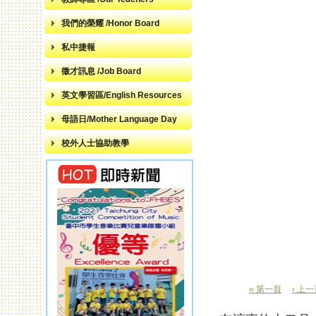
我們的榮耀 /Honor Board
私中捷報
徵才訊息 /Job Board
英文學習區/English Resources
母語日/Mother Language Day
校外人士協助教學
« 第一頁
‹ 上
頁面