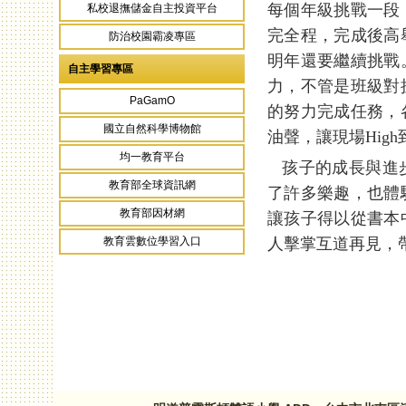
每個年級挑戰一段
私校退撫儲金自主投資平台
完全程，完成後高
防治校園霸凌專區
明年還要繼續挑戰
自主學習專區
力，不管是班級對
PaGamO
的努力完成任務，
國立自然科學博物館
油聲，讓現場Hig
均一教育平台
孩子的成長與進步
教育部全球資訊網
了許多樂趣，也體
教育部因材網
讓孩子得以從書本
人擊掌互道再見，
教育雲數位學習入口
頁面