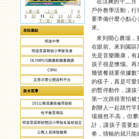
在涼爽的十二月，
戶外教學活動，行
« 第一頁
‹ 上一頁
…
7
8
9
10
11
12
13
14
15
頁面
要準備什麼小點心
…
下一頁 ›
最後一頁 »
來。
友站連結
來到開心農場，要
明道中學
在眼前。來到園區
明道普霖斯頓小學家長會
先是音樂團康，有
OLYMPUS圖書館圖書薦購
孩子很是懊惱。再
CIRN
幾號餐就要依據數
災害示警公開資料平台
的樣子，真是可愛
的暫停動作，讓孩
政令宣導
第一次跳很害怕被
101公務員廉政倫理規範
創辦人一起跳竹竿
性平教育專區
場雖然不高，但攀
明道普霖斯頓雙語小學校友返校規定
計，讓孩子需要點
公教人員保險服務
拳，猜輸的就只能