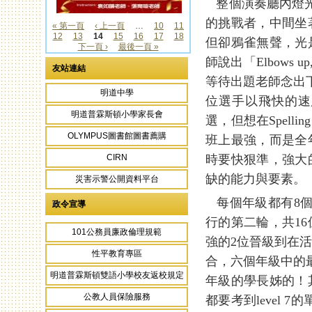
整個演奏廳內燈光
的挑戰者，中間坐
« 第一頁
‹ 上一頁
…
10
11
12
13
14
15
16
17
18
頁面
但卻鴉雀無聲，光
下一頁 ›
最後一頁 »
師說出「Elbows 
友站連結
等待出題老師念出
明道中學
位選手以飛快的速
明道普霖斯頓小學家長會
選，但想在Spell
OLYMPUS圖書館圖書薦購
班上最強，而是全
時要快狠準，強大
CIRN
缺的能力與要素。
災害示警公開資料平台
每個年級都有8個
政令宣導
行的第二輪，共1
101公務員廉政倫理規範
強的2位晉級到在
性平教育專區
合，六個年級中的
明道普霖斯頓雙語小學校友返校規定
年級的學長姊的！
公教人員保險服務
都要考到level 7