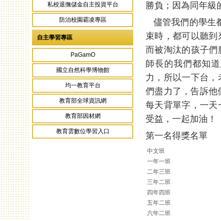
勝負；因為同年級
私校退撫儲金自主投資平台
防治校園霸凌專區
儘管我們的學生都
束時，都可以聽到
自主學習專區
而被淘汰的孩子們
PaGamO
師長的我們都知道
國立自然科學博物館
力，所以一下台，
均一教育平台
們盡力了，告訴他們「
教育部全球資訊網
每天背單字，一天
教育部因材網
受益，一起加油！
教育雲數位學習入口
第一名得獎名單
中文班
一年一班
二年三班
三年二班
四年四班
五年二班
六年二班