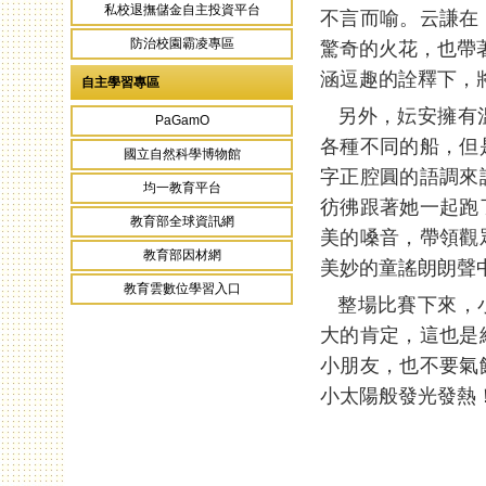
私校退撫儲金自主投資平台
不言而喻。云謙在
防治校園霸凌專區
驚奇的火花，也帶
涵逗趣的詮釋下，
自主學習專區
另外，妘安擁有溫
PaGamO
各種不同的船，但
國立自然科學博物館
字正腔圓的語調來
均一教育平台
彷彿跟著她一起跑
教育部全球資訊網
美的嗓音，帶領觀
教育部因材網
美妙的童謠朗朗聲
教育雲數位學習入口
整場比賽下來，小
大的肯定，這也是
小朋友，也不要氣
小太陽般發光發熱
頁面