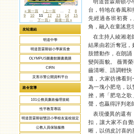
明道普霖斯頓小學
台，特地在春風和
« 第一頁
‹ 上一頁
…
7
8
9
10
11
12
13
14
15
頁面
先經過各班初賽，
…
下一頁 ›
最後一頁 »
角，融入在童謠意
友站連結
在主持人綾湘老師
明道中學
結果由若沂奪冠，
明道普霖斯頓小學家長會
肢體動作，在朗誦
OLYMPUS圖書館圖書薦購
變與面貌。 薇菁
CIRN
齒清晰、語調輕快
災害示警公開資料平台
遺，大家彷彿看到
為一塊小肥皂，以
政令宣導
挫，將「肥皂之歌
101公務員廉政倫理規範
聲，也贏得評判老
性平教育專區
表現優異的還有：
明道普霖斯頓雙語小學校友返校規定
扣，讓大家不自覺
公教人員保險服務
晰，以俏皮討喜的