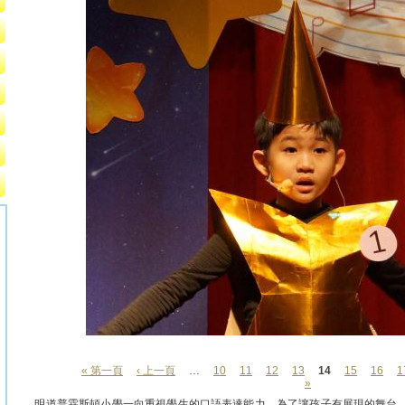
« 第一頁
‹ 上一頁
…
10
11
12
13
14
15
16
1
頁面
»
明道普霖斯頓小學一向重視學生的口語表達能力，為了讓孩子有展現的舞台