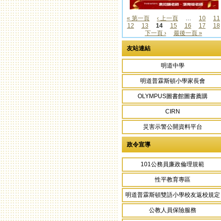
« 第一頁
‹ 上一頁
…
10
11
12
13
14
15
16
17
18
頁面
下一頁 ›
最後一頁 »
友站連結
明道中學
明道普霖斯頓小學家長會
OLYMPUS圖書館圖書薦購
CIRN
災害示警公開資料平台
政令宣導
101公務員廉政倫理規範
性平教育專區
明道普霖斯頓雙語小學校友返校規定
公教人員保險服務