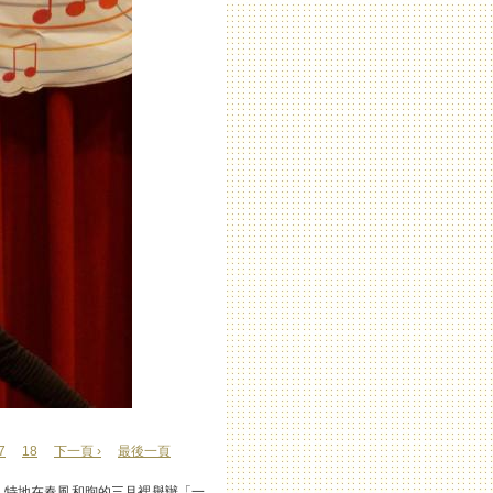
7
18
下一頁 ›
最後一頁
，特地在春風和煦的三月裡舉辦「一