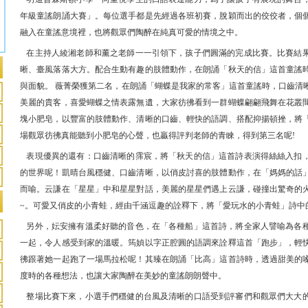
年級童謠朗誦大賽」。每位選手都是先經過各班初賽，脫穎而出的佼佼者，個
融入在童謠意境裡，也將觀眾們陶醉在純真可愛的情境之中。
在主持人綾湘老師和薰之老師一一引領下，孩子們圓滿的完成比賽。比賽結
晰、臺風落落大方。配合生動有趣的肢體動作，在朗誦「秋天的信」這首童謠
與面貌。 薇菁榮獲第二名，在朗誦「蝴蝶是我家的常客」這首童謠時，口齒清
美麗的貴客，喜愛蝴蝶之情表露無遺，大家彷彿看到一群蝴蝶翩翩飛舞在花叢
塊小肥皂，以豐富的肢體動作、清晰的口齒、輕快的語調、搭配抑揚頓挫，將
場觀眾彷彿真能聽到小肥皂的心聲，也贏得評判老師的青睞，得到第三名呢!
表現優異的還有：口齒清晰的霈宸，將「秋天的信」這首詩表演得絲絲入扣
的世界呢！凱晴台風穩健、口齒清晰，以俏皮討喜的肢體動作，在「媽媽的話
而喻。云謙在「星星」中和星星對話，美麗的星星們遇上云謙，碰撞出驚奇的
~。可愛又俏皮的小青蛙，經由千涵逗趣的詮釋下，將「愛玩水的小青蛙」詩中
另外，妘安擁有溫柔好聽的音色，在「各種船」這首詩，將全家人譬喻為各
一起，令人感受到家的溫暖。筠媜以字正腔圓的語調來詮釋這首「跑步」，輕
彿跟著她一起跑了一場馬拉松呢！其臻在朗誦「比高」這首詩時，透過甜美的
度時的各種想法，也讓大家陶醉在美妙的童謠朗朗聲中。
整場比賽下來，小選手們穩健的台風及清晰的口語受到評審們和觀眾們大大