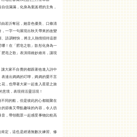
個自信滿滿，化身為童謠裡的主角，
果由若沂奪冠，她音色優美、口條清
時，一字一句展現出秋天帶來的改變
晰、語調輕快，將主人熱情招待這群
間哪！在「肥皂之歌」歆彤化身為一
「肥皂之歌」表演得維妙維肖，讓現
，讓大家不自覺的都跟著他進入詩中
」表達出媽媽的叮嚀，媽媽的愛不言
火花，也帶著大家一起進入星星之旅
的意境，表現得活靈活現！
種不同的船，但是彼此的心都能聚在
快的節奏又帶點趣味的內容，令人彷
嗓音，帶領觀眾一起感受事物比較高
的肯定，這也是經過無數次練習、修