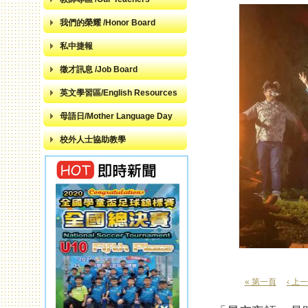
我們的榮耀 /Honor Board
私中捷報
徵才訊息 /Job Board
英文學習區/English Resources
母語日/Mother Language Day
校外人士協助教學
« 第一頁
‹ 上
頁面