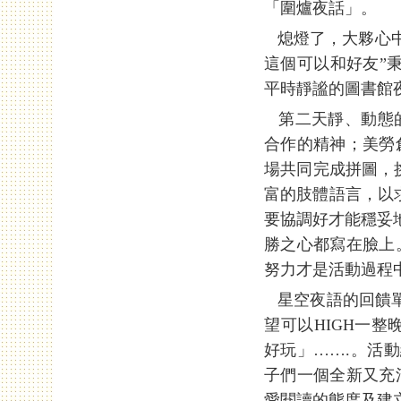
「圍爐夜話」。
熄燈了，大夥心中
這個可以和好友”
平時靜謐的圖書館
第二天靜、動態的
合作的精神；美勞
場共同完成拼圖，
富的肢體語言，以
要協調好才能穩妥
勝之心都寫在臉上
努力才是活動過程中
星空夜語的回饋單
望可以HIGH一整
好玩」…….。活
子們一個全新又充
愛閱讀的態度及建