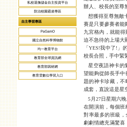
私校退撫儲金自主投資平台
辦人、校長的至尊無
防治校園霸凌專區
想獲得至尊無敵卡
自主學習專區
賽是只要參賽者能
九宮格內，就能得
PaGamO
迫不急待的上場大
國立自然科學博物館
「YES!我中了!
均一教育平台
校長合照，手中緊
教育部全球資訊網
星空夜語神卡的魅
教育部因材網
望能夠從師長手中
教育雲數位學習入口
題的神卡珍藏，不
成套，直說這是星空
5月27日星期六晚
在開演前，每個班
對率最多的班級，
劇劇情總充滿驚喜