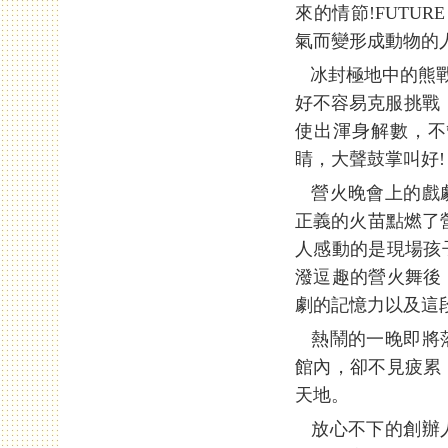
來的情節!FUTU
氣而變形成動物的人
冰封極地中的熊戰士
好不容易克服挑戰
使出渾身解數，不
睛，大聲鼓掌叫好!
營火晚會上的戲劇
正義的火苗點燃了
人感動的是現場孩
潑逗趣的營火舞後
劇的記憶力以及這
熱鬧的一晚即將落
館內，卻不見疲累
天地。
放心不下的創辦人