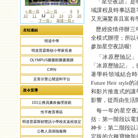
「星空夜語」是明
域課程及時事話題
« 第一頁
‹ 上一頁
…
8
9
10
11
12
13
14
15
16
頁面
又充滿驚喜且富有
…
下一頁 ›
最後一頁 »
歷經疫情停辦三年
友站連結
全模式辦理；所以
明道中學
參加星空夜語喔!
明道普霖斯頓小學家長會
「冰原歷險記」
OLYMPUS圖書館圖書薦購
「冰原歷險記」，
CIRN
著學科領域結合時
災害示警公開資料平台
Future Heir
政令宣導
和影片推進式的讓
影響，從而由生活
101公務員廉政倫理規範
每一年的星空夜
性平教育專區
括：第一階段以電
明道普霖斯頓雙語小學校友返校規定
神卡；第二階段以
公教人員保險服務
定版的六種寶物加