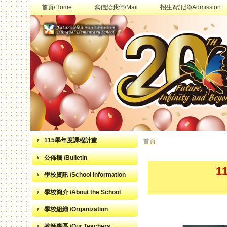
首頁/Home
寫信給我們/Mail
招生資訊網/Admission
115學年度課程計畫
首頁
您在這裡
公佈欄 /Bulletin
1
學校資訊 /School Information
學校簡介 /About the School
學校組織 /Organization
教師專區 /Our Teachers