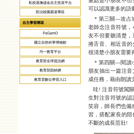
重點是小朋友不但
私校退撫儲金自主投資平台
可以認識更多的語
防治校園霸凌專區
＊第三關---攻
自主學習專區
老師念注音符號，
PaGamO
友不但要聽清楚，
國立自然科學博物館
捲舌音、相近音的
很清楚小朋友需要
均一教育平台
教育部全球資訊網
＊第四關---閱
朋友抽出一篇注音
教育部因材網
成任務，藉由朗讀
教育雲數位學習入口
哇! 注音符號闖
生對注音符號的認
笑容，師長們也備
習，搭配家長的陪
不斷的成長茁壯!