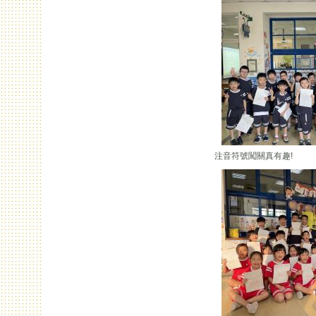
注音符號闖關真有趣!