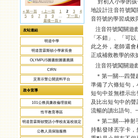
對初入小學的孩子
地設計注音符號闖
« 第一頁
‹ 上一頁
1
2
3
4
5
6
7
8
9
…
下一頁 ›
頁面
音符號的學習成效
最後一頁 »
注音符號闖關遊戲
友站連結
「不錯」、「可以
明道中學
此之外，老師還會
明道普霖斯頓小學家長會
正或補救教學的依
OLYMPUS圖書館圖書薦購
注音符號闖關遊戲
CIRN
＊第一關---四
災害示警公開資料平台
準備了六條短句，
政令宣導
短句中並無標示出
及比出短句中的聲
101公務員廉政倫理規範
流暢的讀出語句、
性平教育專區
＊第二關---神
明道普霖斯頓雙語小學校友返校規定
持黏發球丟字卡，
公教人員保險服務