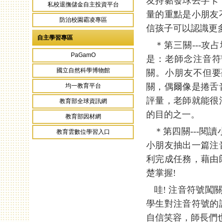
友持黏發球丟字卡
私校退撫儲金自主投資平台
量的重點是小朋友
防治校園霸凌專區
信孩子可以認識更
自主學習專區
＊第三關---攻
PaGamO
是：老師念注音符
國立自然科學博物館
關。小朋友不但要
關，偶爾像是捲舌
均一教育平台
評量，老師就能很
教育部全球資訊網
的目的之一。
教育部因材網
＊第四關---閱
教育雲數位學習入口
小朋友抽出一篇注
利完成任務，藉由
楚掌握!
哇! 注音符號闖
學生對注音符號的
自信笑容，師長們