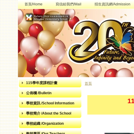
首頁/Home
寫信給我們/Mail
招生資訊網/Admission
115學年度課程計畫
首頁
您在這裡
公佈欄 /Bulletin
1
學校資訊 /School Information
學校簡介 /About the School
學校組織 /Organization
教師專區 /Our Teachers