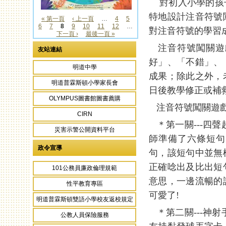
對初入小學的孩子
特地設計注音符號
« 第一頁
‹ 上一頁
…
4
5
6
7
8
9
10
11
12
…
頁面
對注音符號的學習
下一頁 ›
最後一頁 »
注音符號闖關遊
友站連結
好」、「不錯」、
明道中學
成果；除此之外，
明道普霖斯頓小學家長會
日後教學修正或補
OLYMPUS圖書館圖書薦購
注音符號闖關遊戲
CIRN
＊第一關---四
災害示警公開資料平台
師準備了六條短句
政令宣導
句，該短句中並無
正確唸出及比出短
101公務員廉政倫理規範
意思，一邊流暢的
性平教育專區
可愛了!
明道普霖斯頓雙語小學校友返校規定
＊第二關---神
公教人員保險服務